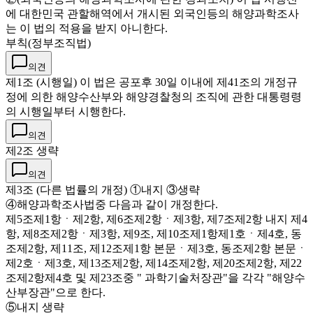
에 대한민국 관할해역에서 개시된 외국인등의 해양과학조사
는 이 법의 적용을 받지 아니한다.
부칙(정부조직법)
의견
제1조 (시행일) 이 법은 공포후 30일 이내에 제41조의 개정규
정에 의한 해양수산부와 해양경찰청의 조직에 관한 대통령령
의 시행일부터 시행한다.
의견
제2조 생략
의견
제3조 (다른 법률의 개정) ①내지 ③생략
④해양과학조사법중 다음과 같이 개정한다.
제5조제1항ㆍ제2항, 제6조제2항ㆍ제3항, 제7조제2항 내지 제4
항, 제8조제2항ㆍ제3항, 제9조, 제10조제1항제1호ㆍ제4호, 동
조제2항, 제11조, 제12조제1항 본문ㆍ제3호, 동조제2항 본문ㆍ
제2호ㆍ제3호, 제13조제2항, 제14조제2항, 제20조제2항, 제22
조제2항제4호 및 제23조중 " 과학기술처장관"을 각각 "해양수
산부장관"으로 한다.
⑤내지 생략