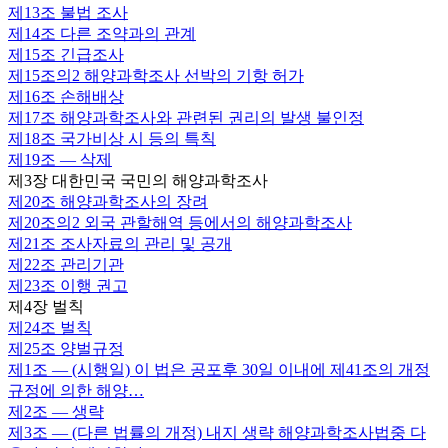
제13조
불법 조사
제14조
다른 조약과의 관계
제15조
긴급조사
제15조의2
해양과학조사 선박의 기항 허가
제16조
손해배상
제17조
해양과학조사와 관련된 권리의 발생 불인정
제18조
국가비상 시 등의 특칙
제19조
— 삭제
제3장 대한민국 국민의 해양과학조사
제20조
해양과학조사의 장려
제20조의2
외국 관할해역 등에서의 해양과학조사
제21조
조사자료의 관리 및 공개
제22조
관리기관
제23조
이행 권고
제4장 벌칙
제24조
벌칙
제25조
양벌규정
제1조
— (시행일) 이 법은 공포후 30일 이내에 제41조의 개정
규정에 의한 해양…
제2조
— 생략
제3조
— (다른 법률의 개정) 내지 생략 해양과학조사법중 다