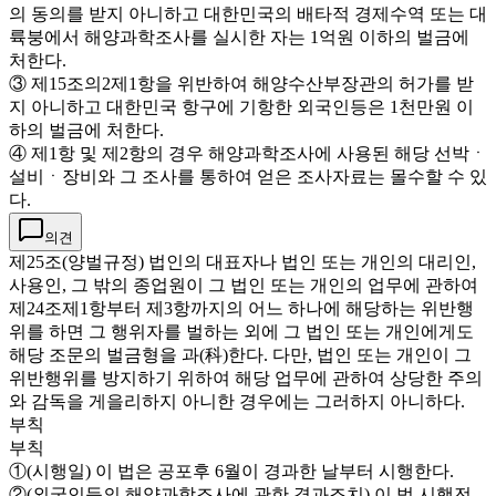
의 동의를 받지 아니하고 대한민국의 배타적 경제수역 또는 대
륙붕에서 해양과학조사를 실시한 자는 1억원 이하의 벌금에
처한다.
③ 제15조의2제1항을 위반하여 해양수산부장관의 허가를 받
지 아니하고 대한민국 항구에 기항한 외국인등은 1천만원 이
하의 벌금에 처한다.
④ 제1항 및 제2항의 경우 해양과학조사에 사용된 해당 선박ㆍ
설비ㆍ장비와 그 조사를 통하여 얻은 조사자료는 몰수할 수 있
다.
의견
제25조(양벌규정) 법인의 대표자나 법인 또는 개인의 대리인,
사용인, 그 밖의 종업원이 그 법인 또는 개인의 업무에 관하여
제24조제1항부터 제3항까지의 어느 하나에 해당하는 위반행
위를 하면 그 행위자를 벌하는 외에 그 법인 또는 개인에게도
해당 조문의 벌금형을 과(科)한다. 다만, 법인 또는 개인이 그
위반행위를 방지하기 위하여 해당 업무에 관하여 상당한 주의
와 감독을 게을리하지 아니한 경우에는 그러하지 아니하다.
부칙
부칙
①(시행일) 이 법은 공포후 6월이 경과한 날부터 시행한다.
②(외국인등의 해양과학조사에 관한 경과조치) 이 법 시행전