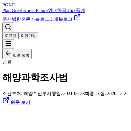
PGKF
Plan Great Korea Future
위대한국미래플랜
주제
법령
전문가
블로그
소개
블로그
로그인
회원가입
법령 목록
법률
해양과학조사법
소관부처:
해양수산부
시행일:
2021-06-23
최종 개정:
2020-12-22
원문 보기