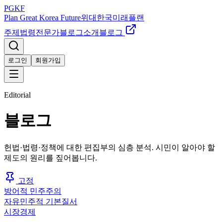
PGKF
Plan Great Korea Future
위대한국미래플랜
주제
법령
전문가
블로그
소개
블로그
로그인
회원가입
Editorial
블로그
헌법·법령·정책에 대한 편집부의 심층 분석. 시민이 알아야 할
제도의 원리를 짚어봅니다.
고정
방어적 민주주의
자유민주적 기본질서
시장경제