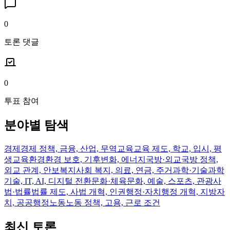
0
토론 댓글
0
투표 참여
분야별 탐색
경제
경제 정책, 금융, 산업, 무역
교육
교육 제도, 학교, 입시, 평
생교육
환경
환경 보호, 기후변화, 에너지
국방·외교
국방 정책,
외교 관계, 안보
복지
사회 복지, 의료, 연금, 주거
과학·기술
과학
기술, IT, AI, 디지털 전환
문화·체육
문화, 예술, 스포츠, 관광
사
법·법률
법률 제도, 사법 개혁, 인권
행정·자치
행정 개혁, 지방자
치, 공공행정
노동
노동 정책, 고용, 근로 조건
최신 토론