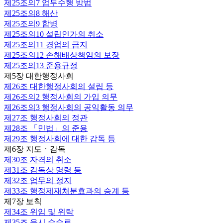
제25조의7
업무수행 방법
제25조의8
해산
제25조의9
합병
제25조의10
설립인가의 취소
제25조의11
경업의 금지
제25조의12
손해배상책임의 보장
제25조의13
준용규정
제5장 대한행정사회
제26조
대한행정사회의 설립 등
제26조의2
행정사회의 가입 의무
제26조의3
행정사회의 공익활동 의무
제27조
행정사회의 정관
제28조
「민법」의 준용
제29조
행정사회에 대한 감독 등
제6장 지도ㆍ감독
제30조
자격의 취소
제31조
감독상 명령 등
제32조
업무의 정지
제33조
행정제재처분효과의 승계 등
제7장 보칙
제34조
위임 및 위탁
제35조
응시 수수료