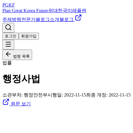
PGKF
Plan Great Korea Future
위대한국미래플랜
주제
법령
전문가
블로그
소개
블로그
로그인
회원가입
법령 목록
법률
행정사법
소관부처:
행정안전부
시행일:
2022-11-15
최종 개정:
2022-11-15
원문 보기