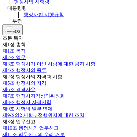
├─
행정사법 시행령
대통령령
│ ├─
행정사법 시행규칙
부령
목차
조문 목차
제1장 총칙
제1조
목적
제2조
업무
제3조
행정사가 아닌 사람에 대한 금지 사항
제4조
행정사의 종류
제2장 행정사의 자격과 시험
제5조
행정사의 자격
제6조
결격사유
제7조
행정사자격심의위원회
제8조
행정사 자격시험
제9조
시험의 일부 면제
제9조의2
시험부정행위자에 대한 조치
제3장 업무신고
제10조
행정사의 업무신고
제11조
업무신고의 수리 거부