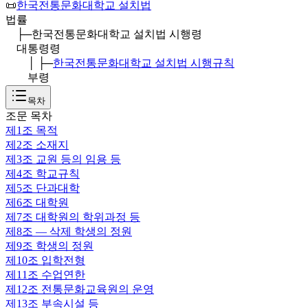
📜
한국전통문화대학교 설치법
법률
├─
한국전통문화대학교 설치법 시행령
대통령령
│ ├─
한국전통문화대학교 설치법 시행규칙
부령
목차
조문 목차
제1조
목적
제2조
소재지
제3조
교원 등의 임용 등
제4조
학교규칙
제5조
단과대학
제6조
대학원
제7조
대학원의 학위과정 등
제8조
— 삭제 학생의 정원
제9조
학생의 정원
제10조
입학전형
제11조
수업연한
제12조
전통문화교육원의 운영
제13조
부속시설 등