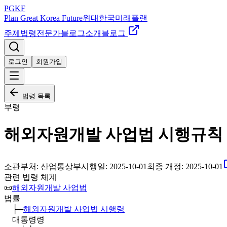
PGKF
Plan Great Korea Future
위대한국미래플랜
주제
법령
전문가
블로그
소개
블로그
로그인
회원가입
법령 목록
부령
해외자원개발 사업법 시행규칙
소관부처:
산업통상부
시행일:
2025-10-01
최종 개정:
2025-10-01
관련 법령 체계
📜
해외자원개발 사업법
법률
├─
해외자원개발 사업법 시행령
대통령령