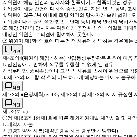
2. 위원이 해당 안건의 당사자와 친족이거나 친족이었던 경우
3. 위원이 해당 안건에 대하여 증언, 진술, 자문, 연구, 용역, 조
4. 위원이 최근 3년 이내에 해당 안건의 당사자가 속한 법인ㆍ
5. 위원이나 위원이 속한 법인ㆍ단체 등이 해당 안건의 당사
② 해당 안건의 당사자는 위원에게 공정한 심의ㆍ의결을 기대하기
대상인 위원은 그 의결에 참여하지 못한다.
③ 위원이 제1항 각 호에 따른 제척 사유에 해당하는 경우에는
의견
제4조의4(위원의 해임ㆍ해촉) 산업통상부장관은 위원이 다음 각
1. 심신장애로 인하여 직무를 수행할 수 없게 된 경우
2. 직무태만, 품위손상이나 그 밖의 사유로 인하여 위원으로 
3. 제4조의3제1항 각 호의 어느 하나에 해당하는 데에도 불구
의견
제4조의5(운영세칙) 제4조, 제4조의3 및 제4조의4에서 규정
의견
제5조(보고)
①영 제16조제1항제1호에 따른 해외자원개발 계약체결 및 계약
1. 계약서 사본
2. 변경계약서 사본(계약변경을 하는 경우만 해당한다)