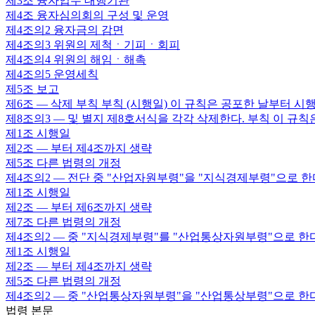
제3조
융자업무 대행기관
제4조
융자심의회의 구성 및 운영
제4조의2
융자금의 감면
제4조의3
위원의 제척ㆍ기피ㆍ회피
제4조의4
위원의 해임ㆍ해촉
제4조의5
운영세칙
제5조
보고
제6조
— 삭제 부칙 부칙 (시행일) 이 규칙은 공포한 날부터 시행
제8조의3
— 및 별지 제8호서식을 각각 삭제한다. 부칙 이 규
제1조
시행일
제2조
— 부터 제4조까지 생략
제5조
다른 법령의 개정
제4조의2
— 전단 중 "산업자원부령"을 "지식경제부령"으로 한다
제1조
시행일
제2조
— 부터 제6조까지 생략
제7조
다른 법령의 개정
제4조의2
— 중 "지식경제부령"를 "산업통상자원부령"으로 한다
제1조
시행일
제2조
— 부터 제4조까지 생략
제5조
다른 법령의 개정
제4조의2
— 중 "산업통상자원부령"을 "산업통상부령"으로 한다
법령 본문