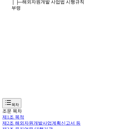
│ ├─
해외자원개발 사업법 시행규칙
부령
목차
조문 목차
제1조
목적
제2조
해외자원개발사업계획신고서 등