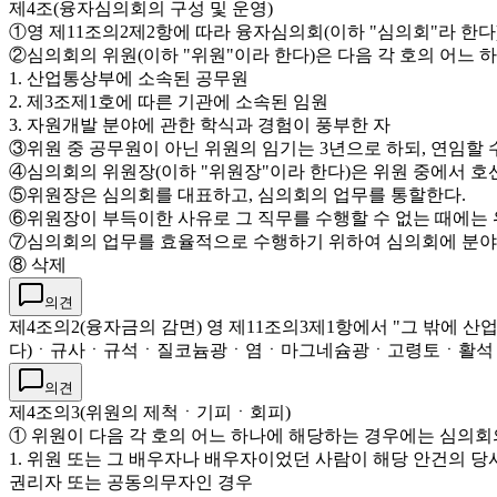
제4조(융자심의회의 구성 및 운영)
①영 제11조의2제2항에 따라 융자심의회(이하 "심의회"라 한다
②심의회의 위원(이하 "위원"이라 한다)은 다음 각 호의 어느 
1. 산업통상부에 소속된 공무원
2. 제3조제1호에 따른 기관에 소속된 임원
3. 자원개발 분야에 관한 학식과 경험이 풍부한 자
③위원 중 공무원이 아닌 위원의 임기는 3년으로 하되, 연임할 수
④심의회의 위원장(이하 "위원장"이라 한다)은 위원 중에서 호
⑤위원장은 심의회를 대표하고, 심의회의 업무를 통할한다.
⑥위원장이 부득이한 사유로 그 직무를 수행할 수 없는 때에는
⑦심의회의 업무를 효율적으로 수행하기 위하여 심의회에 분야별
⑧ 삭제
의견
제4조의2(융자금의 감면) 영 제11조의3제1항에서 "그 
다)ㆍ규사ㆍ규석ㆍ질코늄광ㆍ염ㆍ마그네슘광ㆍ고령토ㆍ활석ㆍ
의견
제4조의3(위원의 제척ㆍ기피ㆍ회피)
① 위원이 다음 각 호의 어느 하나에 해당하는 경우에는 심의회
1. 위원 또는 그 배우자나 배우자이었던 사람이 해당 안건의 당
권리자 또는 공동의무자인 경우