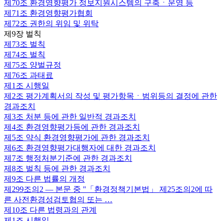
제70조
환경영향평가 정보지원시스템의 구축ㆍ운영 등
제71조
환경영향평가협회
제72조
권한의 위임 및 위탁
제9장 벌칙
제73조
벌칙
제74조
벌칙
제75조
양벌규정
제76조
과태료
제1조
시행일
제2조
평가계획서의 작성 및 평가항목ㆍ범위등의 결정에 관한
경과조치
제3조
처분 등에 관한 일반적 경과조치
제4조
환경영향평가등에 관한 경과조치
제5조
약식 환경영향평가에 관한 경과조치
제6조
환경영향평가대행자에 대한 경과조치
제7조
행정처분기준에 관한 경과조치
제8조
벌칙 등에 관한 경과조치
제9조
다른 법률의 개정
제299조의2
— 본문 중 "「환경정책기본법」 제25조의2에 따
른 사전환경성검토협의 또는 …
제10조
다른 법령과의 관계
제1조
시행일