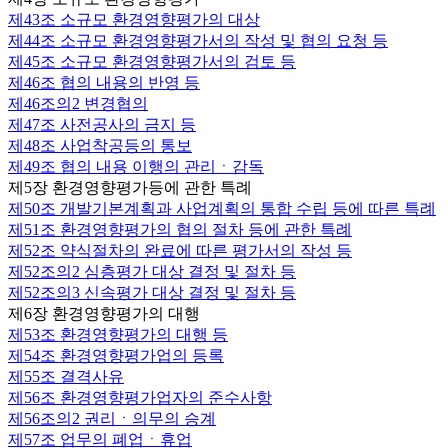
제43조
소규모 환경영향평가의 대상
제44조
소규모 환경영향평가서의 작성 및 협의 요청 등
제45조
소규모 환경영향평가서의 검토 등
제46조
협의 내용의 반영 등
제46조의2
변경협의
제47조
사전공사의 금지 등
제48조
사업착공등의 통보
제49조
협의 내용 이행의 관리ㆍ감독
제5장 환경영향평가등에 관한 특례
제50조
개발기본계획과 사업계획의 통합 수립 등에 따른 특례
제51조
환경영향평가의 협의 절차 등에 관한 특례
제52조
약식절차의 완료에 따른 평가서의 작성 등
제52조의2
심층평가 대상 결정 및 절차 등
제52조의3
신속평가 대상 결정 및 절차 등
제6장 환경영향평가의 대행
제53조
환경영향평가의 대행 등
제54조
환경영향평가업의 등록
제55조
결격사유
제56조
환경영향평가업자의 준수사항
제56조의2
권리ㆍ의무의 승계
제57조
업무의 폐업ㆍ휴업