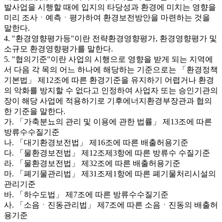
발사업을 시행할 때에 입지의 타당성과 환경에 미치는 영향을
미리 조사ㆍ예측ㆍ평가하여 환경보전방안을 마련하는 것을
말한다.
4. "환경영향평가등"이란 전략환경영향평가, 환경영향평가 및
소규모 환경영향평가를 말한다.
5. "협의기준"이란 사업의 시행으로 영향을 받게 되는 지역에
서 다음 각 목의 어느 하나에 해당하는 기준으로는 「환경정책
기본법」 제12조에 따른 환경기준을 유지하기 어렵거나 환경
의 악화를 방지할 수 없다고 인정하여 사업자 또는 승인기관의
장이 해당 사업에 적용하기로 기후에너지환경부장관과 협의
한 기준을 말한다.
가. 「가축분뇨의 관리 및 이용에 관한 법률」 제13조에 따른
방류수수질기준
나. 「대기환경보전법」 제16조에 따른 배출허용기준
다. 「물환경보전법」 제12조제3항에 따른 방류수 수질기준
라. 「물환경보전법」 제32조에 따른 배출허용기준
마. 「폐기물관리법」 제31조제1항에 따른 폐기물처리시설의
관리기준
바. 「하수도법」 제7조에 따른 방류수수질기준
사. 「소음ㆍ진동관리법」 제7조에 따른 소음ㆍ진동의 배출허
용기준