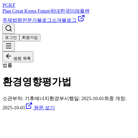
PGKF
Plan Great Korea Future
위대한국미래플랜
주제
법령
전문가
블로그
소개
블로그
로그인
회원가입
법령 목록
법률
환경영향평가법
소관부처:
기후에너지환경부
시행일:
2025-10-01
최종 개정:
2025-10-01
원문 보기