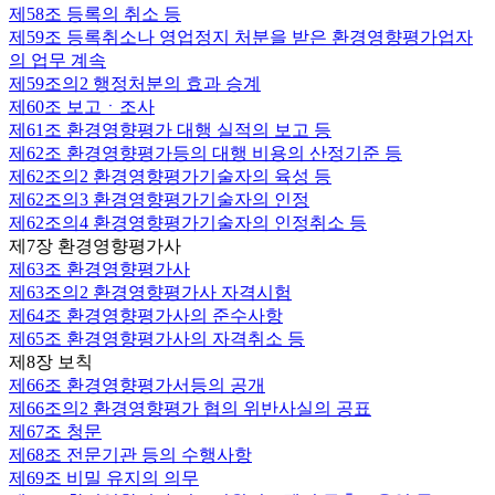
제58조
등록의 취소 등
제59조
등록취소나 영업정지 처분을 받은 환경영향평가업자
의 업무 계속
제59조의2
행정처분의 효과 승계
제60조
보고ㆍ조사
제61조
환경영향평가 대행 실적의 보고 등
제62조
환경영향평가등의 대행 비용의 산정기준 등
제62조의2
환경영향평가기술자의 육성 등
제62조의3
환경영향평가기술자의 인정
제62조의4
환경영향평가기술자의 인정취소 등
제7장 환경영향평가사
제63조
환경영향평가사
제63조의2
환경영향평가사 자격시험
제64조
환경영향평가사의 준수사항
제65조
환경영향평가사의 자격취소 등
제8장 보칙
제66조
환경영향평가서등의 공개
제66조의2
환경영향평가 협의 위반사실의 공표
제67조
청문
제68조
전문기관 등의 수행사항
제69조
비밀 유지의 의무