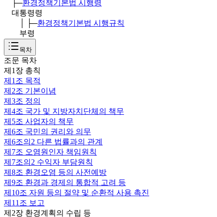
├─
환경정책기본법 시행령
대통령령
│ ├─
환경정책기본법 시행규칙
부령
목차
조문 목차
제1장 총칙
제1조
목적
제2조
기본이념
제3조
정의
제4조
국가 및 지방자치단체의 책무
제5조
사업자의 책무
제6조
국민의 권리와 의무
제6조의2
다른 법률과의 관계
제7조
오염원인자 책임원칙
제7조의2
수익자 부담원칙
제8조
환경오염 등의 사전예방
제9조
환경과 경제의 통합적 고려 등
제10조
자원 등의 절약 및 순환적 사용 촉진
제11조
보고
제2장 환경계획의 수립 등