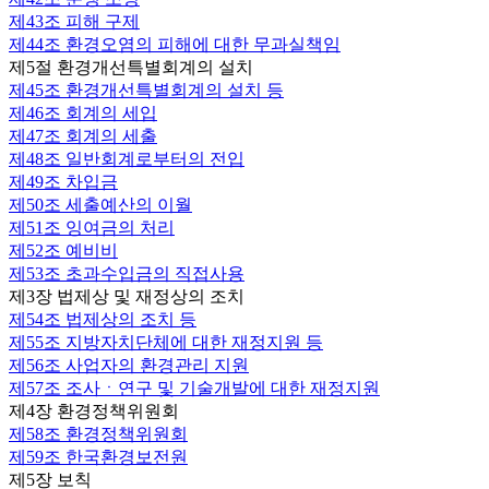
제43조
피해 구제
제44조
환경오염의 피해에 대한 무과실책임
제5절 환경개선특별회계의 설치
제45조
환경개선특별회계의 설치 등
제46조
회계의 세입
제47조
회계의 세출
제48조
일반회계로부터의 전입
제49조
차입금
제50조
세출예산의 이월
제51조
잉여금의 처리
제52조
예비비
제53조
초과수입금의 직접사용
제3장 법제상 및 재정상의 조치
제54조
법제상의 조치 등
제55조
지방자치단체에 대한 재정지원 등
제56조
사업자의 환경관리 지원
제57조
조사ㆍ연구 및 기술개발에 대한 재정지원
제4장 환경정책위원회
제58조
환경정책위원회
제59조
한국환경보전원
제5장 보칙