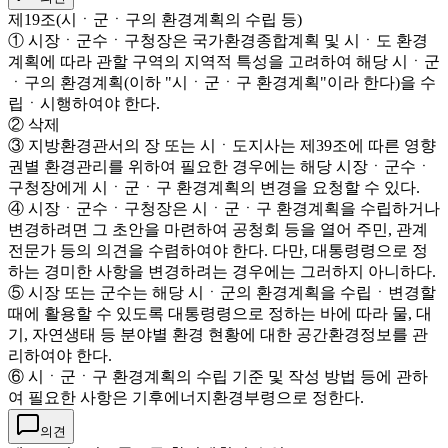
제19조(시ㆍ군ㆍ구의 환경계획의 수립 등)
① 시장ㆍ군수ㆍ구청장은 국가환경종합계획 및 시ㆍ도 환경
계획에 따라 관할 구역의 지역적 특성을 고려하여 해당 시ㆍ군
ㆍ구의 환경계획(이하 "시ㆍ군ㆍ구 환경계획"이라 한다)을 수
립ㆍ시행하여야 한다.
② 삭제
③ 지방환경관서의 장 또는 시ㆍ도지사는 제39조에 따른 영향
권별 환경관리를 위하여 필요한 경우에는 해당 시장ㆍ군수ㆍ
구청장에게 시ㆍ군ㆍ구 환경계획의 변경을 요청할 수 있다.
④ 시장ㆍ군수ㆍ구청장은 시ㆍ군ㆍ구 환경계획을 수립하거나
변경하려면 그 초안을 마련하여 공청회 등을 열어 주민, 관계
전문가 등의 의견을 수렴하여야 한다. 다만, 대통령령으로 정
하는 경미한 사항을 변경하려는 경우에는 그러하지 아니하다.
⑤ 시장 또는 군수는 해당 시ㆍ군의 환경계획을 수립ㆍ변경할
때에 활용할 수 있도록 대통령령으로 정하는 바에 따라 물, 대
기, 자연생태 등 분야별 환경 현황에 대한 공간환경정보를 관
리하여야 한다.
⑥ 시ㆍ군ㆍ구 환경계획의 수립 기준 및 작성 방법 등에 관하
여 필요한 사항은 기후에너지환경부령으로 정한다.
의견