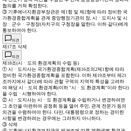
협의를 거쳐 확정한다.
③ 기후에너지환경부장관은 제1항 및 제2항에 따라 정비한 국
가환경종합계획을 관계 중앙행정기관의 장, 시ㆍ도지사 및 시
장ㆍ군수ㆍ구청장(자치구의 구청장을 말한다. 이하 같다)에게
통보하여야 한다.
의견
제17조 삭제
의견
제18조(시ㆍ도의 환경계획의 수립 등)
① 시ㆍ도지사는 국가환경종합계획(제16조의2제1항에 따라
정비한 국가환경종합계획을 포함한다. 이하 제19조부터 제21
조까지에서 같다)에 따라 관할 구역의 지역적 특성을 고려하
여 해당 시ㆍ도의 환경계획(이하 "시ㆍ도 환경계획"이라 한다)
을 수립ㆍ시행하여야 한다.
② 시ㆍ도지사는 시ㆍ도 환경계획을 수립하거나 변경하려면
그 초안을 마련하여 공청회 등을 열어 주민, 관계 전문가 등의
의견을 수렴하여야 한다. 다만, 대통령령으로 정하는 경미한
사항을 변경하려는 경우에는 그러하지 아니하다.
③ 삭제
④ 기후에너지환경부장관은 제39조에 따른 영향권별 환경관