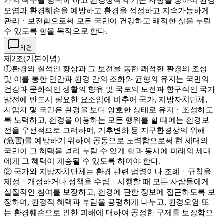
가의 책무를 명확히 하고 환경정책의 기본 사항을 정하여 환경
오염과 환경훼손을 예방하고 환경을 적정하고 지속가능하게
관리ㆍ보전함으로써 모든 국민이 건강하고 쾌적한 삶을 누릴
수 있도록 함을 목적으로 한다.
의견
제2조(기본이념)
①환경의 질적인 향상과 그 보전을 통한 쾌적한 환경의 조성
및 이를 통한 인간과 환경 간의 조화와 균형의 유지는 국민의
건강과 문화적인 생활의 향유 및 국토의 보전과 항구적인 국가
발전에 반드시 필요한 요소임에 비추어 국가, 지방자치단체,
사업자 및 국민은 환경을 보다 양호한 상태로 유지ㆍ조성하도
록 노력하고, 환경을 이용하는 모든 행위를 할 때에는 환경보
전을 우선적으로 고려하며, 기후변화 등 지구환경상의 위해
(危害)를 예방하기 위하여 공동으로 노력함으로써 현 세대의
국민이 그 혜택을 널리 누릴 수 있게 함과 동시에 미래의 세대
에게 그 혜택이 계승될 수 있도록 하여야 한다.
② 국가와 지방자치단체는 환경 관련 법령이나 조례ㆍ규칙을
제정ㆍ개정하거나 정책을 수립ㆍ시행할 때 모든 사람들에게
실질적인 참여를 보장하고, 환경에 관한 정보에 접근하도록 보
장하며, 환경적 혜택과 부담을 공평하게 나누고, 환경오염 또
는 환경훼손으로 인한 피해에 대하여 공정한 구제를 보장함으