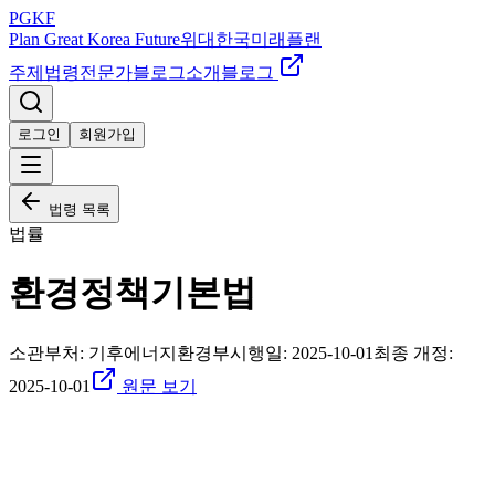
PGKF
Plan Great Korea Future
위대한국미래플랜
주제
법령
전문가
블로그
소개
블로그
로그인
회원가입
법령 목록
법률
환경정책기본법
소관부처:
기후에너지환경부
시행일:
2025-10-01
최종 개정:
2025-10-01
원문 보기