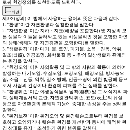
로써 환경정의를 실현하도록 노력한다.
의견
제3조(정의) 이 법에서 사용하는 용어의 뜻은 다음과 같다.
1. "환경"이란 자연환경과 생활환경을 말한다.
2. "자연환경"이란 지하ㆍ지표(해양을 포함한다) 및 지상의 모
든 생물과 이들을 둘러싸고 있는 비생물적인 것을 포함한 자연
의 상태(생태계 및 자연경관을 포함한다)를 말한다.
3. "생활환경"이란 대기, 물, 토양, 폐기물, 소음ㆍ진동, 악취,
일조(日照), 인공조명, 화학물질 등 사람의 일상생활과 관계되
는 환경을 말한다.
4. "환경오염"이란 사업활동 및 그 밖의 사람의 활동에 의하여
발생하는 대기오염, 수질오염, 토양오염, 해양오염, 방사능오
염, 소음ㆍ진동, 악취, 일조 방해, 인공조명에 의한 빛공해 등으
로서 사람의 건강이나 환경에 피해를 주는 상태를 말한다.
5. "환경훼손"이란 야생동식물의 남획(濫獲) 및 그 서식지의 파
괴, 생태계질서의 교란, 자연경관의 훼손, 표토(表土)의 유실
등으로 자연환경의 본래적 기능에 중대한 손상을 주는 상태를
말한다.
6. "환경보전"이란 환경오염 및 환경훼손으로부터 환경을 보
호하고 오염되거나 훼손된 환경을 개선함과 동시에 쾌적한 환
경 상태를 유지ㆍ조성하기 위한 행위를 말한다.