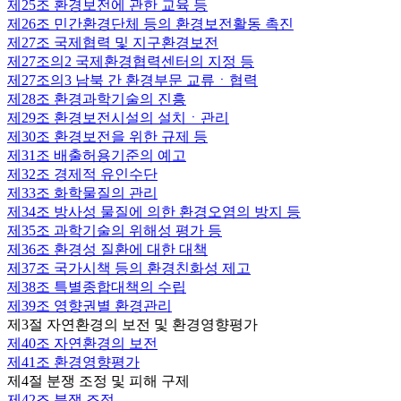
제25조
환경보전에 관한 교육 등
제26조
민간환경단체 등의 환경보전활동 촉진
제27조
국제협력 및 지구환경보전
제27조의2
국제환경협력센터의 지정 등
제27조의3
남북 간 환경부문 교류ㆍ협력
제28조
환경과학기술의 진흥
제29조
환경보전시설의 설치ㆍ관리
제30조
환경보전을 위한 규제 등
제31조
배출허용기준의 예고
제32조
경제적 유인수단
제33조
화학물질의 관리
제34조
방사성 물질에 의한 환경오염의 방지 등
제35조
과학기술의 위해성 평가 등
제36조
환경성 질환에 대한 대책
제37조
국가시책 등의 환경친화성 제고
제38조
특별종합대책의 수립
제39조
영향권별 환경관리
제3절 자연환경의 보전 및 환경영향평가
제40조
자연환경의 보전
제41조
환경영향평가
제4절 분쟁 조정 및 피해 구제
제42조
분쟁 조정