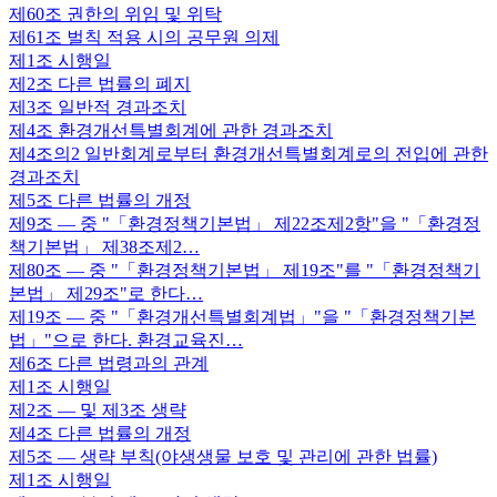
제60조
권한의 위임 및 위탁
제61조
벌칙 적용 시의 공무원 의제
제1조
시행일
제2조
다른 법률의 폐지
제3조
일반적 경과조치
제4조
환경개선특별회계에 관한 경과조치
제4조의2
일반회계로부터 환경개선특별회계로의 전입에 관한
경과조치
제5조
다른 법률의 개정
제9조
— 중 "「환경정책기본법」 제22조제2항"을 "「환경정
책기본법」 제38조제2…
제80조
— 중 "「환경정책기본법」 제19조"를 "「환경정책기
본법」 제29조"로 한다…
제19조
— 중 "「환경개선특별회계법」"을 "「환경정책기본
법」"으로 한다. 환경교육진…
제6조
다른 법령과의 관계
제1조
시행일
제2조
— 및 제3조 생략
제4조
다른 법률의 개정
제5조
— 생략 부칙(야생생물 보호 및 관리에 관한 법률)
제1조
시행일