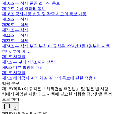
제16조
— 삭제 준공 결과의 통보
제17조
준공 결과의 통보
제18조
공사내용 변경 및 각종 사고의 통보 내용
제19조
— 삭제
제20조
— 삭제
제21조
— 삭제
제22조
— 삭제
제23조
— 삭제
제24조
— 삭제 부칙 부칙 이 규칙은 1994년 1월 1일부터 시행
한다. 부칙 이 …
제1조
시행일
제2조
— 부터 제5조까지 생략
제6조
다른 법령의 개정
제1조
시행일
제2조
해외공사 계약 체결 결과의 통보에 관한 적용례
법령 본문
제1조(목적) 이 규칙은 「해외건설 촉진법」 및 같은 법 시행
령에서 위임된 사항과 그 시행에 필요한 사항을 규정함을 목적
으로 한다.
의견
제2조(해외건설업신고서)