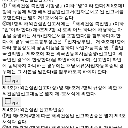
①「해외건설 촉진법 시행령」(이하 "영"이라 한다) 제6조제1
항의 규정에 의한 해외건설업신고서(전자문서로 된 신고서를
포함한다)는 별지 제1호서식과 같다.
②제1항의 해외건설업신고서에는 「해외건설 촉진법」(이하
"법"이라 한다) 제6조제2항 각 호의 어느 하나에 해당하는 자
임을 증명하는 서류(전자문서를 포함한다)를 첨부하여야 한
다. 이 경우 국토교통부장관은 「전자정부법」 제36조제1항에
따라 행정정보의 공동이용을 통하여 사업자등록증 및 「출입
국관리법」 제88조에 따른 외국인등록사실증명(신고인이 외
국인인 경우에 한정한다)을 확인하여야 하며, 신고인이 확인
에 동의하지 아니하는 경우에는 해당서류(사업자등록증의 경
우에는 그 사본을 말한다)를 첨부하도록 하여야 한다.
의견
제3조(해외건설업신고대장) 영 제6조제2항의 규정에 의한 해
외건설업신고대장은 별지 제2호서식에 의한다.
의견
제4조(해외건설업 신고확인증)
①법 제6조제4항에 따른 해외건설업 신고확인증은 별지 제3호
서식과 같다.
②영 제6조제3항에 따라 해외건설업 신고확인증의 재발급을