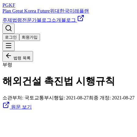
PGKF
Plan Great Korea Future
위대한국미래플랜
주제
법령
전문가
블로그
소개
블로그
로그인
회원가입
법령 목록
부령
해외건설 촉진법 시행규칙
소관부처:
국토교통부
시행일:
2021-08-27
최종 개정:
2021-08-27
원문 보기