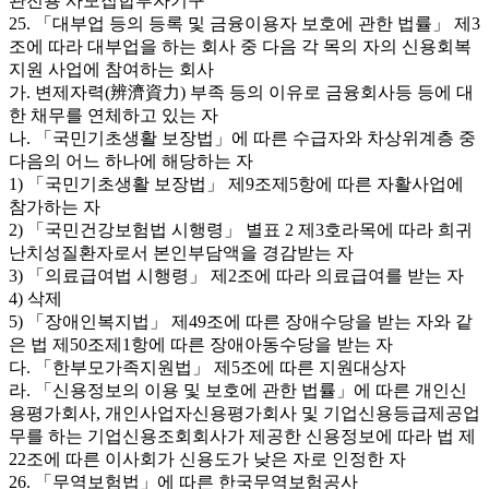
관전용 사모집합투자기구
25. 「대부업 등의 등록 및 금융이용자 보호에 관한 법률」 제3
조에 따라 대부업을 하는 회사 중 다음 각 목의 자의 신용회복
지원 사업에 참여하는 회사
가. 변제자력(辨濟資力) 부족 등의 이유로 금융회사등 등에 대
한 채무를 연체하고 있는 자
나. 「국민기초생활 보장법」에 따른 수급자와 차상위계층 중
다음의 어느 하나에 해당하는 자
1) 「국민기초생활 보장법」 제9조제5항에 따른 자활사업에
참가하는 자
2) 「국민건강보험법 시행령」 별표 2 제3호라목에 따라 희귀
난치성질환자로서 본인부담액을 경감받는 자
3) 「의료급여법 시행령」 제2조에 따라 의료급여를 받는 자
4) 삭제
5) 「장애인복지법」 제49조에 따른 장애수당을 받는 자와 같
은 법 제50조제1항에 따른 장애아동수당을 받는 자
다. 「한부모가족지원법」 제5조에 따른 지원대상자
라. 「신용정보의 이용 및 보호에 관한 법률」에 따른 개인신
용평가회사, 개인사업자신용평가회사 및 기업신용등급제공업
무를 하는 기업신용조회회사가 제공한 신용정보에 따라 법 제
22조에 따른 이사회가 신용도가 낮은 자로 인정한 자
26. 「무역보험법」에 따른 한국무역보험공사