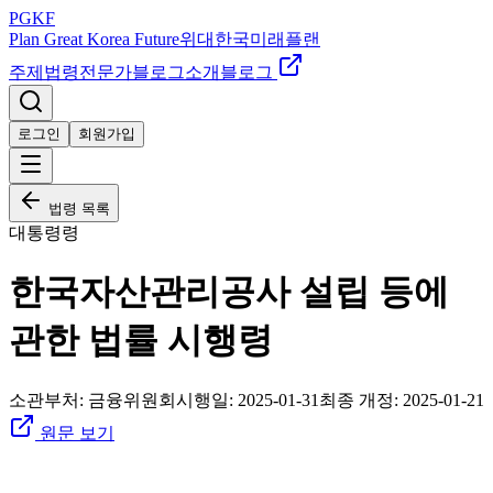
PGKF
Plan Great Korea Future
위대한국미래플랜
주제
법령
전문가
블로그
소개
블로그
로그인
회원가입
법령 목록
대통령령
한국자산관리공사 설립 등에
관한 법률 시행령
소관부처:
금융위원회
시행일:
2025-01-31
최종 개정:
2025-01-21
원문 보기