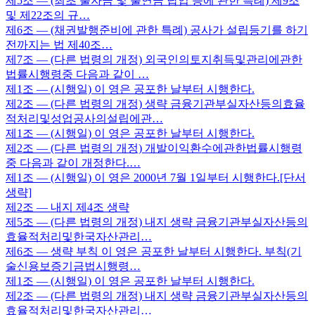
제5조
— (최초 출자금 및 출연금 납입 등에 관한 특례) 제9조
및 제22조의 규…
제6조
— (채권발행준비에 관한 특례) 공사가 설립등기를 하기
전까지는 법 제40조…
제7조
— (다른 법령의 개정) 외국인의토지취득및관리에관한
법률시행령중 다음과 같이 …
제1조
— (시행일) 이 영은 공포한 날부터 시행한다.
제2조
— (다른 법령의 개정) 생략 금융기관부실자산등의효율
적처리및성업공사의설립에관…
제1조
— (시행일) 이 영은 공포한 날부터 시행한다.
제2조
— (다른 법령의 개정) 개발이익환수에관한법률시행령
중 다음과 같이 개정한다.…
제1조
— (시행일) 이 영은 2000년 7월 1일부터 시행한다.[단서
생략]
제2조
— 내지 제4조 생략
제5조
— (다른 법령의 개정) 내지 생략 금융기관부실자산등의
효율적처리및한국자산관리…
제6조
— 생략 부칙 이 영은 공포한 날부터 시행한다. 부칙(기
술신용보증기금법시행령…
제1조
— (시행일) 이 영은 공포한 날부터 시행한다.
제2조
— (다른 법령의 개정) 내지 생략 금융기관부실자산등의
효율적처리및한국자산관리…