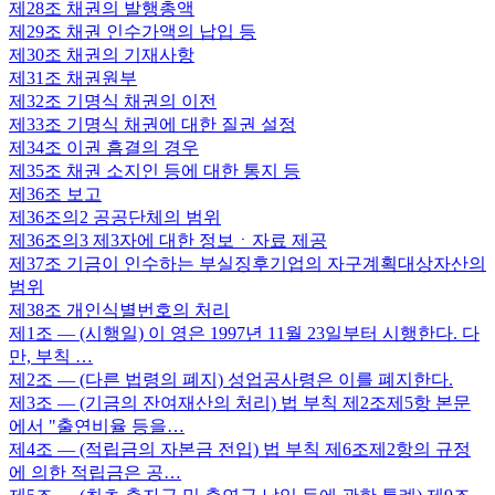
제28조
채권의 발행총액
제29조
채권 인수가액의 납입 등
제30조
채권의 기재사항
제31조
채권원부
제32조
기명식 채권의 이전
제33조
기명식 채권에 대한 질권 설정
제34조
이권 흠결의 경우
제35조
채권 소지인 등에 대한 통지 등
제36조
보고
제36조의2
공공단체의 범위
제36조의3
제3자에 대한 정보ㆍ자료 제공
제37조
기금이 인수하는 부실징후기업의 자구계획대상자산의
범위
제38조
개인식별번호의 처리
제1조
— (시행일) 이 영은 1997년 11월 23일부터 시행한다. 다
만, 부칙 …
제2조
— (다른 법령의 폐지) 성업공사령은 이를 폐지한다.
제3조
— (기금의 잔여재산의 처리) 법 부칙 제2조제5항 본문
에서 "출연비율 등을…
제4조
— (적립금의 자본금 전입) 법 부칙 제6조제2항의 규정
에 의한 적립금은 공…