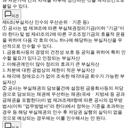
과 처분가격 간의 차액을 사후에 정산하는 것을 계약조건으로
붙일 수 있다.
의견
제6조(부실자산 인수의 우선순위ㆍ기준 등)
① 공사는 법 제38조에 따른 부실채권정리기금(이하 "기금"이
라 한다) 및 법 제43조의2에 따른 구조조정기금의 효율적 운용
을 위하여 다음 각 호의 어느 하나에 해당하는 부실자산을 우
선적으로 인수할 수 있다.
1. 금융회사등의 경영의 건전성 보호 등 공익을 위하여 특히 인
수할 필요가 있다고 인정되는 부실자산
2. 이해관계인이 많아 정리의 효과가 큰 부실자산
3. 처분에 대한 공법상의 제한이 적은 부실자산
4. 매각에 장애요소가 없어 조속한 매각대금 회수가 가능한 부
실자산
② 공사는 부실채권의 담보물건에 설정된 금융회사등의 저당
권으로 담보되는 채권에 우선하는 채권(국세ㆍ지방세 등 공과
금채권을 포함한다)이 법 제26조제8항에 따른 공사의 업무방
법서(이하 "업무방법서"라 한다)에서 정하는 기준을 초과하는
경우 등 해당 부실채권의 인수 후 저당권 실행의 실익이 없을
것으로 예상되는 경우에는 이를 인수해서는 안 된다.
의견