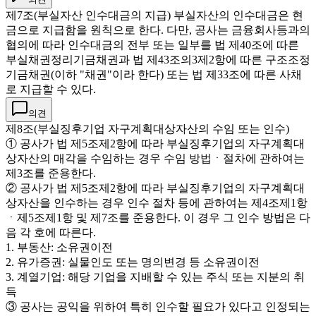
제7조(부실자산 인수대금의 지급) 부실자산의 인수대금은 현
금으로 지급함을 원칙으로 한다. 다만, 공사는 금융회사등과의
협의에 따라 인수대금의 전부 또는 일부를 법 제40조에 따른
부실채권정리기금채권과 법 제43조의3제2항에 따른 구조조정
기금채권(이하 "채권"이라 한다) 또는 법 제33조에 따른 사채
로 지급할 수 있다.
의견
제8조(부실징후기업 자구계획대상자산의 수임 또는 인수)
① 공사가 법 제5조제2항에 따라 부실징후기업의 자구계획대
상자산의 매각을 수임하는 경우 수임 방법ㆍ절차에 관하여는
제3조를 준용한다.
② 공사가 법 제5조제2항에 따라 부실징후기업의 자구계획대
상자산을 인수하는 경우 인수 절차 등에 관하여는 제4조제1항
ㆍ제5조제1항 및 제7조를 준용한다. 이 경우 그 인수 방법은 다
음 각 호에 따른다.
1. 부동산: 소유권이전
2. 유가증권: 실물인도 또는 명의변경 등 소유권이전
3. 계열기업: 해당 기업을 지배할 수 있는 주식 또는 지분의 취
득
③ 공사는 공익을 위하여 특히 인수할 필요가 있다고 인정되는