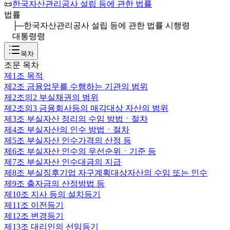
📜
한국자산관리공사 설립 등에 관한 법률
법률
├─
한국자산관리공사 설립 등에 관한 법률 시행령
대통령령
목차
조문 목차
제1조
목적
제2조
금융업무를 수행하는 기관의 범위
제2조의2
부실채권의 범위
제2조의3
금융회사등의 매각대상 자산의 범위
제3조
부실자산 정리의 수임 방법ㆍ절차
제4조
부실자산의 인수 방법ㆍ절차
제5조
부실자산 인수가격의 산정 등
제6조
부실자산 인수의 우선순위ㆍ기준 등
제7조
부실자산 인수대금의 지급
제8조
부실징후기업 자구계획대상자산의 수임 또는 인수
제9조
출자금의 산정방법 등
제10조
지사 등의 설치등기
제11조
이전등기
제12조
변경등기
제13조
대리인의 선임등기