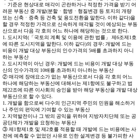
ㆍ기준은 현상대로 매각이 곤란하거나 적정한 가격을 받기 어
려운 부동산 중 개발(분할ㆍ합병ㆍ형질변경 등 토지의 개량
또는 신축ㆍ증축 등 건축 및 용도전환을 말한다. 이하 같다)을
할 경우 적정한 가격으로 신속하게 매각될 것이 예상되는 부동
산으로서 다음 각 호의 어느 하나에 해당하는 것으로 한다.
1. 도시지역(「국토의 계획 및 이용에 관한 법률」 제6조제1호
에 따른 도시지역을 말한다. 이하 같다)의 경우: 개발에 드는
비용이 개발 대상 부동산의 인수가격의 5배를 초과하지 아니
하는 부동산
2. 도시지역이 아닌 경우: 개발에 드는 비용이 개발 대상 부동
산의 인수가격의 10배를 초과하지 아니하는 부동산
② 매각에 장애요소가 없는 부동산으로서 다음 각 호의 어느
하나에 해당하는 부동산에 대해서는 제1항에도 불구하고 법
제22조에 따른 이사회의 승인을 받아 해당 부동산을 개발 대상
부동산으로 할 수 있다.
1. 개발을 함으로써 다수의 인근지역 주민의 민원을 해소하거
나 주민의 편익에 기여할 수 있는 부동산
2. 지역발전이나 그 밖의 공익을 위하여 지방자치단체 또는 공
공단체가 개발을 요청하는 부동산
③ 제1항제1호 및 제2호를 적용할 때 개발에 드는 비용에는 사
전에 예측할 수 없었던 사유로 인한 설계변경 등 불가피한 사