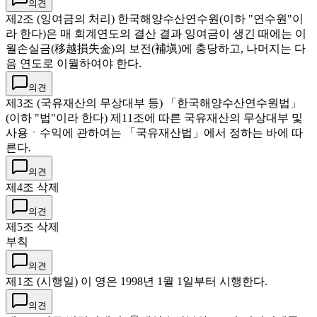
의견
제2조 (잉여금의 처리) 한국해양수산연수원(이하 "연수원"이
라 한다)은 매 회계연도의 결산 결과 잉여금이 생긴 때에는 이
월손실금(移越損失金)의 보전(補塡)에 충당하고, 나머지는 다
음 연도로 이월하여야 한다.
의견
제3조 (국유재산의 무상대부 등) 「한국해양수산연수원법」
(이하 "법"이라 한다) 제11조에 따른 국유재산의 무상대부 및
사용ㆍ수익에 관하여는 「국유재산법」에서 정하는 바에 따
른다.
의견
제4조 삭제
의견
제5조 삭제
부칙
의견
제1조 (시행일) 이 영은 1998년 1월 1일부터 시행한다.
의견