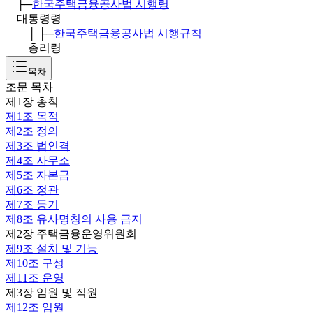
├─
한국주택금융공사법 시행령
대통령령
│ ├─
한국주택금융공사법 시행규칙
총리령
목차
조문 목차
제1장 총칙
제1조
목적
제2조
정의
제3조
법인격
제4조
사무소
제5조
자본금
제6조
정관
제7조
등기
제8조
유사명칭의 사용 금지
제2장 주택금융운영위원회
제9조
설치 및 기능
제10조
구성
제11조
운영
제3장 임원 및 직원
제12조
임원