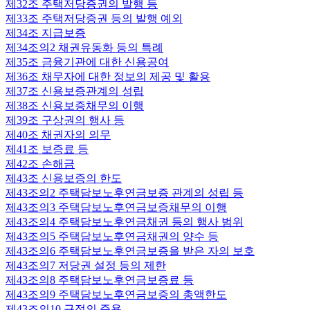
제32조
주택저당증권의 발행 등
제33조
주택저당증권 등의 발행 예외
제34조
지급보증
제34조의2
채권유동화 등의 특례
제35조
금융기관에 대한 신용공여
제36조
채무자에 대한 정보의 제공 및 활용
제37조
신용보증관계의 성립
제38조
신용보증채무의 이행
제39조
구상권의 행사 등
제40조
채권자의 의무
제41조
보증료 등
제42조
손해금
제43조
신용보증의 한도
제43조의2
주택담보노후연금보증 관계의 성립 등
제43조의3
주택담보노후연금보증채무의 이행
제43조의4
주택담보노후연금채권 등의 행사 범위
제43조의5
주택담보노후연금채권의 양수 등
제43조의6
주택담보노후연금보증을 받은 자의 보호
제43조의7
저당권 설정 등의 제한
제43조의8
주택담보노후연금보증료 등
제43조의9
주택담보노후연금보증의 총액한도
제43조의10
규정의 준용