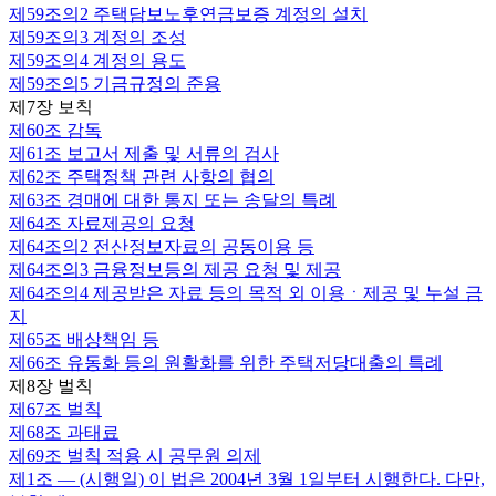
제59조의2
주택담보노후연금보증 계정의 설치
제59조의3
계정의 조성
제59조의4
계정의 용도
제59조의5
기금규정의 준용
제7장 보칙
제60조
감독
제61조
보고서 제출 및 서류의 검사
제62조
주택정책 관련 사항의 협의
제63조
경매에 대한 통지 또는 송달의 특례
제64조
자료제공의 요청
제64조의2
전산정보자료의 공동이용 등
제64조의3
금융정보등의 제공 요청 및 제공
제64조의4
제공받은 자료 등의 목적 외 이용ㆍ제공 및 누설 금
지
제65조
배상책임 등
제66조
유동화 등의 원활화를 위한 주택저당대출의 특례
제8장 벌칙
제67조
벌칙
제68조
과태료
제69조
벌칙 적용 시 공무원 의제
제1조
— (시행일) 이 법은 2004년 3월 1일부터 시행한다. 다만,