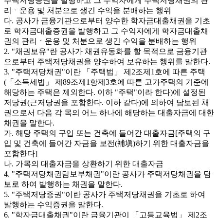
주택저당증권을 발행하고 그 수익자에게 주택저당채권의 관
리ㆍ운용 및 처분으로 생긴 수익을 분배하는 행위
다. 공사가 금융기관으로부터 양수한 학자금대출채권을 기초
로 학자금대출증권을 발행하고 그 수익자에게 학자금대출채
권의 관리ㆍ운용 및 처분으로 생긴 수익을 분배하는 행위
2. "채권보유"란 공사가 채권유동화를 할 목적으로 금융기관
으로부터 주택저당채권을 양수하여 보유하는 행위를 말한다.
3. "주택저당채권"이란 「주택법」 제2조제1호에 따른 주택
(「소득세법」 제89조제1항제3호에 따른 고가주택의 기준에
해당하는 주택은 제외한다. 이하 "주택"이라 한다)에 설정된
저당권(근저당권을 포함한다. 이하 같다)에 의하여 담보된 채
권으로서 다음 각 목의 어느 하나에 해당하는 대출자금에 대한
채권을 말한다.
가. 해당 주택의 구입 또는 건축에 들어간 대출자금[주택의 구
입 및 건축에 들어간 자금을 보전(補塡)하기 위한 대출자금을
포함한다]
나. 가목의 대출자금을 상환하기 위한 대출자금
4. "주택저당채권담보부채권"이란 공사가 주택저당채권을 담
보로 하여 발행하는 채권을 말한다.
5. "주택저당증권"이란 공사가 주택저당채권을 기초로 하여
발행하는 수익증권을 말한다.
6. "학자금대출채권"이란 금융기관이 「고등교육법」 제2조