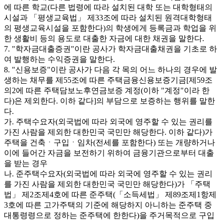
에 따른 학교(다른 법령에 따라 설치된 대학 또는 대학형태의
시설과 「평생교육법」 제33조에 따라 설치된 원격대학형태
의 평생교육시설을 포함한다)의 학생에게 등록금과 학업을 위
한 생활비 등의 용도로 대출한 자금에 대한 채권을 말한다.
7. "학자금대출증권"이란 공사가 학자금대출채권을 기초로 하
여 발행하는 수익증권을 말한다.
8. "신용보증"이란 공사가 다음 각 목의 어느 하나의 경우에 발
생하는 채무를 제55조에 따른 주택금융신용보증기금[제59조
의2에 따른 주택담보노후연금보증 계정(이하 "계정"이라 한
다)은 제외한다. 이하 같다]의 부담으로 보증하는 행위를 말한
다.
가. 주택수요자(외국법에 따라 외국에 영주할 수 있는 권리를
가진 사람을 제외한 대한민국 국민만 해당한다. 이하 같다)가
주택을 건축ㆍ구입ㆍ임차(전세를 포함한다) 또는 개량하거나
이에 들어간 자금을 보전하기 위하여 금융기관으로부터 대출
을 받는 경우
나. 준주택수요자(외국법에 따라 외국에 영주할 수 있는 권리
를 가진 사람을 제외한 대한민국 국민만 해당한다)가 「주택
법」 제2조제4호에 따른 준주택(「소득세법」 제89조제1항제
3호에 따른 고가주택의 기준에 해당하지 아니하는 준주택 중
대통령령으로 정하는 준주택에 한한다)을 주거목적으로 구입