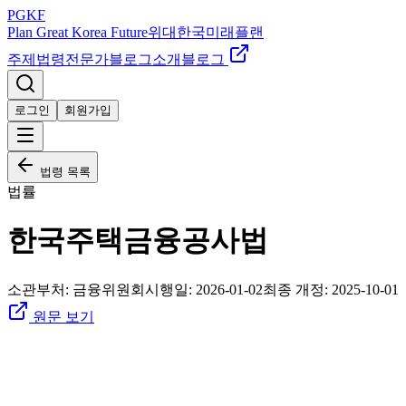
PGKF
Plan Great Korea Future
위대한국미래플랜
주제
법령
전문가
블로그
소개
블로그
로그인
회원가입
법령 목록
법률
한국주택금융공사법
소관부처:
금융위원회
시행일:
2026-01-02
최종 개정:
2025-10-01
원문 보기