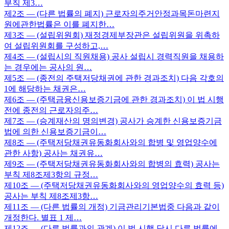
부칙 제3…
제2조
— (다른 법률의 폐지) 근로자의주거안정과목돈마련지
원에관한법률은 이를 폐지한…
제3조
— (설립위원회) 재정경제부장관은 설립위원을 위촉하
여 설립위원회를 구성하고,…
제4조
— (설립시의 직원채용) 공사 설립시 경력직원을 채용하
는 경우에는 공사의 원…
제5조
— (종전의 주택저당채권에 관한 경과조치) 다음 각호의
1에 해당하는 채권은…
제6조
— (주택금융신용보증기금에 관한 경과조치) 이 법 시행
전에 종전의 근로자의주…
제7조
— (승계재산의 명의변경) 공사가 승계한 신용보증기금
법에 의한 신용보증기금이…
제8조
— (주택저당채권유동화회사와의 합병 및 영업양수에
관한 사항) 공사는 채권유…
제9조
— (주택저당채권유동화회사와의 합병의 효력) 공사는
부칙 제8조제3항의 규정…
제10조
— (주택저당채권유동화회사와의 영업양수의 효력 등)
공사는 부칙 제8조제3항…
제11조
— (다른 법률의 개정) 기금관리기본법중 다음과 같이
개정한다. 별표 1 제…
제12조
— (다른 법률과의 관계) 이 법 시행 당시 다른 법률에