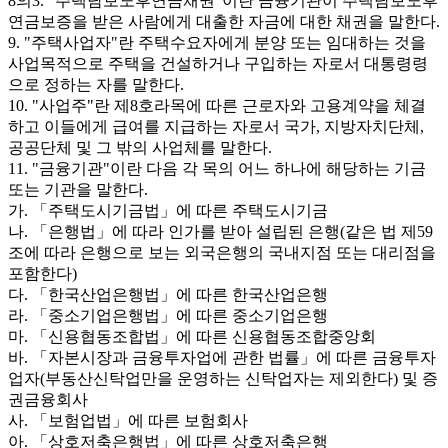
8의3. "주택담보노후연금채권"이란 금융기관이 주택담보노후
연금보증을 받은 사람에게 대출한 자금에 대한 채권을 말한다.
9. "주택사업자"란 주택수요자에게 분양 또는 임대하는 것을
사업목적으로 주택을 건설하거나 구입하는 자로서 대통령령
으로 정하는 자를 말한다.
10. "사업주"란 제8호라목에 따른 근로자와 고용계약을 체결
하고 이들에게 급여를 지급하는 자로서 국가, 지방자치단체,
공공단체 및 그 밖의 사업체를 말한다.
11. "금융기관"이란 다음 각 목의 어느 하나에 해당하는 기금
또는 기관을 말한다.
가. 「주택도시기금법」에 따른 주택도시기금
나. 「은행법」에 따라 인가를 받아 설립된 은행(같은 법 제59
조에 따라 은행으로 보는 외국은행의 국내지점 또는 대리점을
포함한다)
다. 「한국산업은행법」에 따른 한국산업은행
라. 「중소기업은행법」에 따른 중소기업은행
마. 「신용협동조합법」에 따른 신용협동조합중앙회
바. 「자본시장과 금융투자업에 관한 법률」에 따른 금융투자
업자(부동산신탁업만을 운영하는 신탁업자는 제외한다) 및 증
권금융회사
사. 「보험업법」에 따른 보험회사
아. 「상호저축은행법」에 따른 상호저축은행