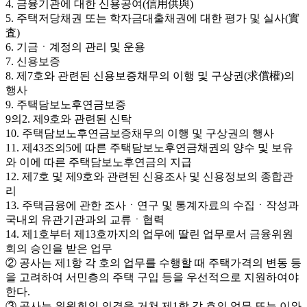
4. 금융기관에 대한 신용공여(信用供與)
5. 주택저당채권 또는 학자금대출채권에 대한 평가 및 실사(實
査)
6. 기금ㆍ계정의 관리 및 운용
7. 신용보증
8. 제7호와 관련된 신용보증채무의 이행 및 구상권(求償權)의
행사
9. 주택담보노후연금보증
9의2. 제9호와 관련된 신탁
10. 주택담보노후연금보증채무의 이행 및 구상권의 행사
11. 제43조의5에 따른 주택담보노후연금채권의 양수 및 보유
와 이에 따른 주택담보노후연금의 지급
12. 제7호 및 제9호와 관련된 신용조사 및 신용정보의 종합관
리
13. 주택금융에 관한 조사ㆍ연구 및 통계자료의 수집ㆍ작성과
국내외 유관기관과의 교류ㆍ협력
14. 제1호부터 제13호까지의 업무에 딸린 업무로서 금융위원
회의 승인을 받은 업무
② 공사는 제1항 각 호의 업무를 수행할 때 주택가격의 변동 등
을 고려하여 서민층의 주택 구입 등을 우선적으로 지원하여야
한다.
③ 공사는 위원회의 의결을 거쳐 제1항 각 호의 업무 또는 이와