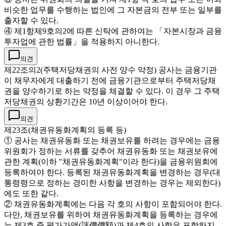
비슷한 업무를 수행하는 법인에 그 자본금의 전부 또는 일부를
출자할 수 있다.
④ 제1항제9호의2에 따른 신탁에 관하여는 「자본시장과 금융
투자업에 관한 법률」을 적용하지 아니한다.
의견
제22조의2(주택저당채권의 사전 양수 약정) 공사는 금융기관
이 채무자에게 대출하기 전에 금융기관으로부터 주택저당채
권을 양수하기로 하는 약정을 체결할 수 있다. 이 경우 그 주택
저당채권의 상환기간은 10년 이상이어야 한다.
의견
제23조(채권유동화계획의 등록 등)
① 공사는 채권유동화 또는 채권보유를 하려는 경우에는 금융
위원회가 정하는 서류를 갖추어 채권유동화 또는 채권보유에
관한 계획(이하 "채권유동화계획"이라 한다)을 금융위원회에
등록하여야 한다. 등록된 채권유동화계획을 변경하는 경우(대
통령령으로 정하는 경미한 사항을 변경하는 경우는 제외한다)
에도 또한 같다.
② 채권유동화계획에는 다음 각 호의 사항이 포함되어야 한다.
다만, 채권보유를 위하여 채권유동화계획을 등록하는 경우에
는 제3호 중 평가가액(評價價額)과 제4호의 사항은 포함하지