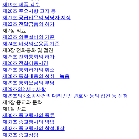
제19조
제품 검수
제20조
주요사항 고지 등
제21조
공급업무의 담당자 지정
제22조
전달금품의 허가
제2장 의료
제23조
의료설비의 기준
제24조
비상의료용품 기준
제3장 전화통화 및 접견
제25조
전화통화의 허가
제26조
전화이용시간
제27조
통화허가의 취소
제28조
통화내용의 청취ㆍ녹음
제29조
통화요금의 부담
제29조의2
세부사항
제29조의3
소송사건의 대리인인 변호사 등의 접견 등 신청
제4장 종교와 문화
제1절 종교
제30조
종교행사의 종류
제31조
종교행사의 방법
제32조
종교행사의 참석대상
제33조
종교상담