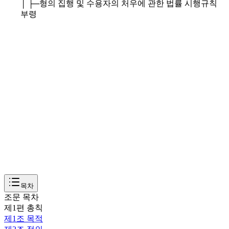
│ ├─
형의 집행 및 수용자의 처우에 관한 법률 시행규칙
부령
목차
조문 목차
제1편 총칙
제1조
목적