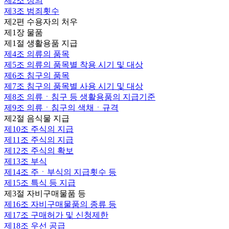
제2조
정의
제3조
범죄횟수
제2편 수용자의 처우
제1장 물품
제1절 생활용품 지급
제4조
의류의 품목
제5조
의류의 품목별 착용 시기 및 대상
제6조
침구의 품목
제7조
침구의 품목별 사용 시기 및 대상
제8조
의류ㆍ침구 등 생활용품의 지급기준
제9조
의류ㆍ침구의 색채ㆍ규격
제2절 음식물 지급
제10조
주식의 지급
제11조
주식의 지급
제12조
주식의 확보
제13조
부식
제14조
주ㆍ부식의 지급횟수 등
제15조
특식 등 지급
제3절 자비구매물품 등
제16조
자비구매물품의 종류 등
제17조
구매허가 및 신청제한
제18조
우선 공급