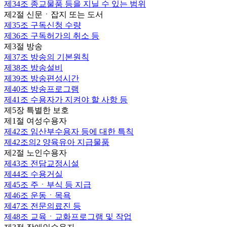
제34조
종교물품 등을 지닐 수 있는 범위
제2절 신문ㆍ잡지 또는 도서
제35조
구독신청 수량
제36조
구독허가의 취소 등
제3절 방송
제37조
방송의 기본원칙
제38조
방송설비
제39조
방송편성시간
제40조
방송프로그램
제41조
수용자가 지켜야 할 사항 등
제5장 특별한 보호
제1절 여성수용자
제42조
임산부수용자 등에 대한 특칙
제42조의2
양육유아 지급물품
제2절 노인수용자
제43조
전담교정시설
제44조
수용거실
제45조
주ㆍ부식 등 지급
제46조
운동ㆍ목욕
제47조
전문의료진 등
제48조
교육ㆍ교화프로그램 및 작업