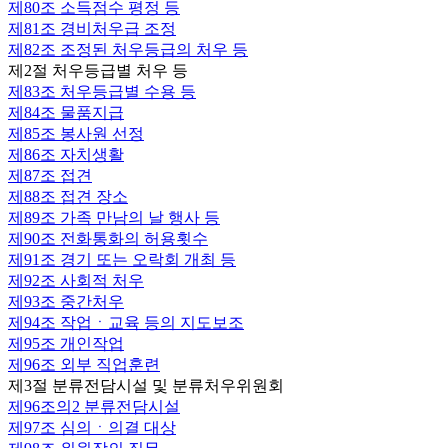
제80조
소득점수 평정 등
제81조
경비처우급 조정
제82조
조정된 처우등급의 처우 등
제2절 처우등급별 처우 등
제83조
처우등급별 수용 등
제84조
물품지급
제85조
봉사원 선정
제86조
자치생활
제87조
접견
제88조
접견 장소
제89조
가족 만남의 날 행사 등
제90조
전화통화의 허용횟수
제91조
경기 또는 오락회 개최 등
제92조
사회적 처우
제93조
중간처우
제94조
작업ㆍ교육 등의 지도보조
제95조
개인작업
제96조
외부 직업훈련
제3절 분류전담시설 및 분류처우위원회
제96조의2
분류전담시설
제97조
심의ㆍ의결 대상