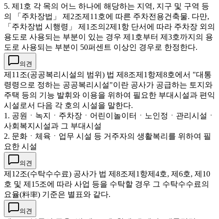
5. 제1호 각 목의 어느 하나에 해당하는 지역, 지구 및 구역 등
의 「주차장법」 제2조제11호에 따른 주차전용건축물. 다만,
「주차장법 시행령」 제1조의2제1항 단서에 따라 주차장 외의
용도로 사용되는 부분이 있는 경우 제1호부터 제3호까지의 용
도로 사용되는 부분이 50퍼센트 이상인 경우로 한정한다.
의견
제11조(공공복리시설의 범위) 법 제8조제1항제8호에서 "대통
령령으로 정하는 공공복리시설"이란 공사가 공급하는 토지와
주택 등의 기능 발휘와 이용을 위하여 필요한 부대시설과 편익
시설로서 다음 각 호의 시설을 말한다.
1. 공원ㆍ녹지ㆍ주차장ㆍ어린이놀이터ㆍ노인정ㆍ관리시설ㆍ
사회복지시설과 그 부대시설
2. 문화ㆍ체육ㆍ업무 시설 등 거주자의 생활복리를 위하여 필
요한 시설
의견
제12조(수탁수수료) 공사가 법 제8조제1항제4호, 제6호, 제10
호 및 제15조에 따라 사업 등을 수탁할 경우 그 수탁수수료의
요율(料率) 기준은 별표와 같다.
의견