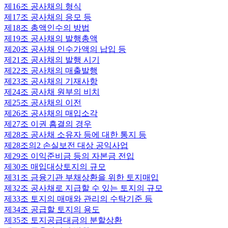
제16조
공사채의 형식
제17조
공사채의 응모 등
제18조
총액인수의 방법
제19조
공사채의 발행총액
제20조
공사채 인수가액의 납입 등
제21조
공사채의 발행 시기
제22조
공사채의 매출발행
제23조
공사채의 기재사항
제24조
공사채 원부의 비치
제25조
공사채의 이전
제26조
공사채의 매입소각
제27조
이권 흠결의 경우
제28조
공사채 소유자 등에 대한 통지 등
제28조의2
손실보전 대상 공익사업
제29조
이익준비금 등의 자본금 전입
제30조
매입대상토지의 규모
제31조
금융기관 부채상환을 위한 토지매입
제32조
공사채로 지급할 수 있는 토지의 규모
제33조
토지의 매매와 관리의 수탁기준 등
제34조
공급할 토지의 용도
제35조
토지공급대금의 분할상환