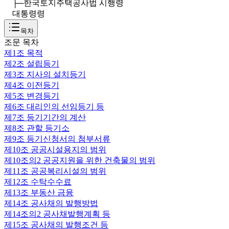
├─
한국토지주택공사법 시행령
대통령령
목차
조문 목차
제1조
목적
제2조
설립등기
제3조
지사의 설치등기
제4조
이전등기
제5조
변경등기
제6조
대리인의 선임등기 등
제7조
등기기간의 계산
제8조
관할 등기소
제9조
등기신청서의 첨부서류
제10조
공공시설용지의 범위
제10조의2
공공지원을 위한 건축물의 범위
제11조
공공복리시설의 범위
제12조
수탁수수료
제13조
부동산 금융
제14조
공사채의 발행방법
제14조의2
공사채발행계획 등
제15조
공사채의 발행조건 등