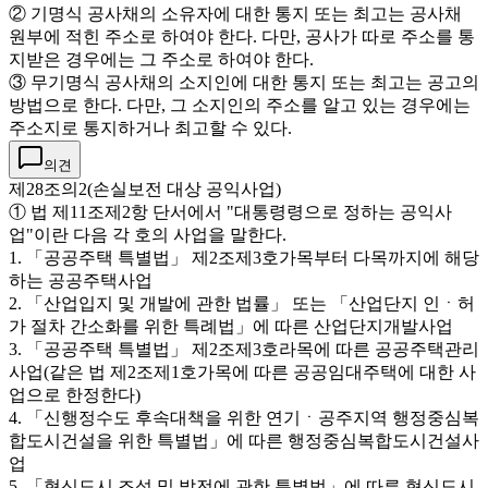
② 기명식 공사채의 소유자에 대한 통지 또는 최고는 공사채
원부에 적힌 주소로 하여야 한다. 다만, 공사가 따로 주소를 통
지받은 경우에는 그 주소로 하여야 한다.
③ 무기명식 공사채의 소지인에 대한 통지 또는 최고는 공고의
방법으로 한다. 다만, 그 소지인의 주소를 알고 있는 경우에는
주소지로 통지하거나 최고할 수 있다.
의견
제28조의2(손실보전 대상 공익사업)
① 법 제11조제2항 단서에서 "대통령령으로 정하는 공익사
업"이란 다음 각 호의 사업을 말한다.
1. 「공공주택 특별법」 제2조제3호가목부터 다목까지에 해당
하는 공공주택사업
2. 「산업입지 및 개발에 관한 법률」 또는 「산업단지 인ㆍ허
가 절차 간소화를 위한 특례법」에 따른 산업단지개발사업
3. 「공공주택 특별법」 제2조제3호라목에 따른 공공주택관리
사업(같은 법 제2조제1호가목에 따른 공공임대주택에 대한 사
업으로 한정한다)
4. 「신행정수도 후속대책을 위한 연기ㆍ공주지역 행정중심복
합도시건설을 위한 특별법」에 따른 행정중심복합도시건설사
업
5. 「혁신도시 조성 및 발전에 관한 특별법」에 따른 혁신도시