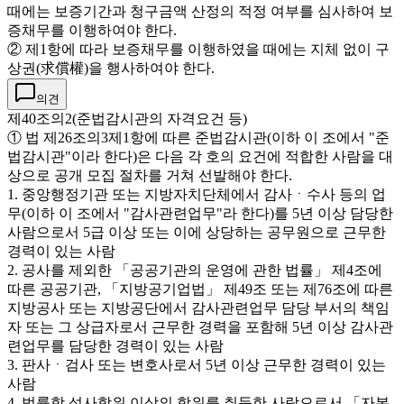
때에는 보증기간과 청구금액 산정의 적정 여부를 심사하여 보
증채무를 이행하여야 한다.
② 제1항에 따라 보증채무를 이행하였을 때에는 지체 없이 구
상권(求償權)을 행사하여야 한다.
의견
제40조의2(준법감시관의 자격요건 등)
① 법 제26조의3제1항에 따른 준법감시관(이하 이 조에서 "준
법감시관"이라 한다)은 다음 각 호의 요건에 적합한 사람을 대
상으로 공개 모집 절차를 거쳐 선발해야 한다.
1. 중앙행정기관 또는 지방자치단체에서 감사ㆍ수사 등의 업
무(이하 이 조에서 "감사관련업무"라 한다)를 5년 이상 담당한
사람으로서 5급 이상 또는 이에 상당하는 공무원으로 근무한
경력이 있는 사람
2. 공사를 제외한 「공공기관의 운영에 관한 법률」 제4조에
따른 공공기관, 「지방공기업법」 제49조 또는 제76조에 따른
지방공사 또는 지방공단에서 감사관련업무 담당 부서의 책임
자 또는 그 상급자로서 근무한 경력을 포함해 5년 이상 감사관
련업무를 담당한 경력이 있는 사람
3. 판사ㆍ검사 또는 변호사로서 5년 이상 근무한 경력이 있는
사람
4. 법률학 석사학위 이상의 학위를 취득한 사람으로서 「자본