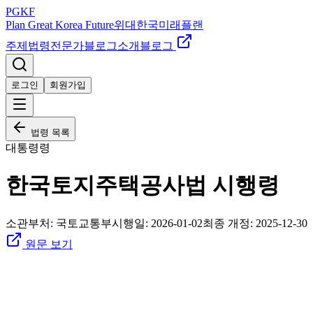
PGKF
Plan Great Korea Future
위대한국미래플랜
주제
법령
전문가
블로그
소개
블로그
로그인
회원가입
법령 목록
대통령령
한국토지주택공사법 시행령
소관부처:
국토교통부
시행일:
2026-01-02
최종 개정:
2025-12-30
원문 보기