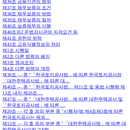
제36조
금융기관의 범위
제37조
채무보증의 조건
제38조
채무보증의 방법
제39조
채무보증의 절차
제40조
보증채무의 이행
제40조의2
준법감시관의 자격요건 등
제41조
권한의 위탁
제42조
고유식별정보의 처리
제1조
시행일
제2조
다른 법령의 폐지
제3조
경과조치
제4조
다른 법령의 개정
제36조
— 중 "「한국토지공사법」에 따른 한국토지공사와
「대한주택공사법」에 따른 대…
제40조
— 중 "「한국토지공사법」 제11조 및 동법 시행령 제
13조 내지 제26조 …
제47조
— 중 "「대한주택공사법」에 따른 대한주택공사 및
「한국토지공사법」에 따른 …
제20조
— 각 호 외의 부분 중 "시행자(법 제4조제3호에 따른
한국토지공사는 제외…
제12조
— 각 호 외의 부분 중 "「대한주택공사법」에 따른 대
한주택공사(이하 "대한…