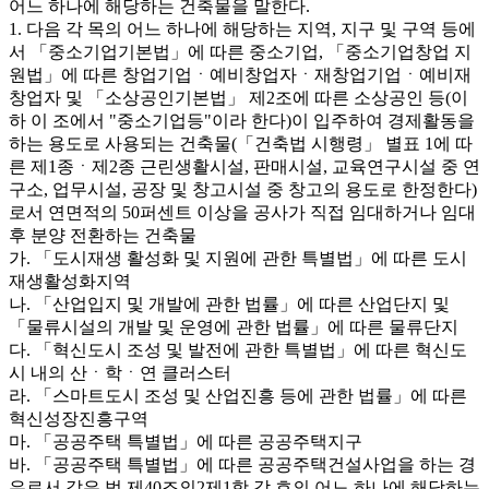
어느 하나에 해당하는 건축물을 말한다.
1. 다음 각 목의 어느 하나에 해당하는 지역, 지구 및 구역 등에
서 「중소기업기본법」에 따른 중소기업, 「중소기업창업 지
원법」에 따른 창업기업ㆍ예비창업자ㆍ재창업기업ㆍ예비재
창업자 및 「소상공인기본법」 제2조에 따른 소상공인 등(이
하 이 조에서 "중소기업등"이라 한다)이 입주하여 경제활동을
하는 용도로 사용되는 건축물(「건축법 시행령」 별표 1에 따
른 제1종ㆍ제2종 근린생활시설, 판매시설, 교육연구시설 중 연
구소, 업무시설, 공장 및 창고시설 중 창고의 용도로 한정한다)
로서 연면적의 50퍼센트 이상을 공사가 직접 임대하거나 임대
후 분양 전환하는 건축물
가. 「도시재생 활성화 및 지원에 관한 특별법」에 따른 도시
재생활성화지역
나. 「산업입지 및 개발에 관한 법률」에 따른 산업단지 및
「물류시설의 개발 및 운영에 관한 법률」에 따른 물류단지
다. 「혁신도시 조성 및 발전에 관한 특별법」에 따른 혁신도
시 내의 산ㆍ학ㆍ연 클러스터
라. 「스마트도시 조성 및 산업진흥 등에 관한 법률」에 따른
혁신성장진흥구역
마. 「공공주택 특별법」에 따른 공공주택지구
바. 「공공주택 특별법」에 따른 공공주택건설사업을 하는 경
우로서 같은 법 제40조의2제1항 각 호의 어느 하나에 해당하는