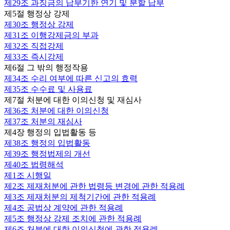
제29조
과징금의 납부기한 연기 및 분할 납부
제5절 행정상 강제
제30조
행정상 강제
제31조
이행강제금의 부과
제32조
직접강제
제33조
즉시강제
제6절 그 밖의 행정작용
제34조
수리 여부에 따른 신고의 효력
제35조
수수료 및 사용료
제7절 처분에 대한 이의신청 및 재심사
제36조
처분에 대한 이의신청
제37조
처분의 재심사
제4장 행정의 입법활동 등
제38조
행정의 입법활동
제39조
행정법제의 개선
제40조
법령해석
제1조
시행일
제2조
제재처분에 관한 법령등 변경에 관한 적용례
제3조
제재처분의 제척기간에 관한 적용례
제4조
공법상 계약에 관한 적용례
제5조
행정상 강제 조치에 관한 적용례
제6조
처분에 대한 이의신청에 관한 적용례