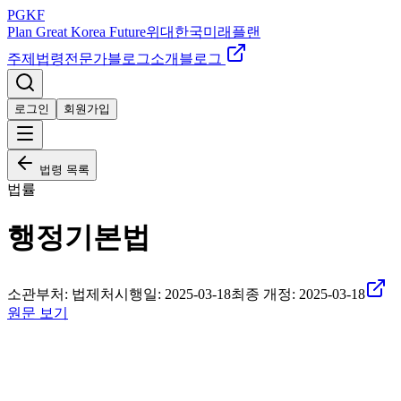
PGKF
Plan Great Korea Future
위대한국미래플랜
주제
법령
전문가
블로그
소개
블로그
로그인
회원가입
법령 목록
법률
행정기본법
소관부처:
법제처
시행일:
2025-03-18
최종 개정:
2025-03-18
원문 보기