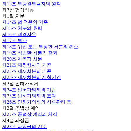
제13조
부당결부금지의 원칙
제3장 행정작용
제1절 처분
제14조
법 적용의 기준
제15조
처분의 효력
제16조
결격사유
제17조
부관
제18조
위법 또는 부당한 처분의 취소
제19조
적법한 처분의 철회
제20조
자동적 처분
제21조
재량행사의 기준
제22조
제재처분의 기준
제23조
제재처분의 제척기간
제2절 인허가의제
제24조
인허가의제의 기준
제25조
인허가의제의 효과
제26조
인허가의제의 사후관리 등
제3절 공법상 계약
제27조
공법상 계약의 체결
제4절 과징금
제28조
과징금의 기준