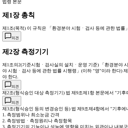
법령 본문
제1장 총칙
제1조(목적) 이 규칙은 「환경분야 시험ㆍ검사 등에 관한 법률
의견
제2장 측정기기
제1조의2(기준시험ㆍ검사실의 설치ㆍ운영 기준) 「환경분야 시
야 시험ㆍ검사 등에 관한 법률 시행령」(이하 "영"이라 한다)
야 한다.
의견
제2조(형식승인 대상 측정기기) 법 제9조제1항 본문에서 "기
의견
제3조(형식승인 등의 변경승인 등) 법 제9조제4항에서 "기후
1. 측정범위나 최소눈금 간격
2. 측정방법ㆍ측정원리나 측정항목
3. 측정기기의 기능이나 성능에 영향을 미치는 외관이나 내부