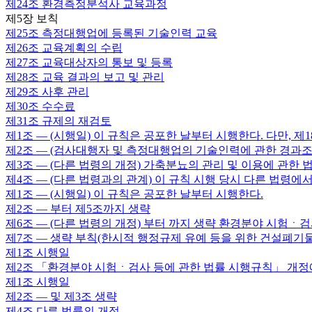
제24조
환경측정분석사 교육과정
제5장 보칙
제25조
측정대행업에 등록된 기술인력 교육
제26조
교육계획의 수립
제27조
교육대상자의 통보 및 등록
제28조
교육 결과의 보고 및 관리
제29조
사후 관리
제30조
수수료
제31조
규제의 재검토
제1조
— (시행일) 이 규칙은 공포한 날부터 시행한다. 다만, 제
제2조
— (검사대행자 및 측정대행업의 기술인력에 관한 경과조치
제3조
— (다른 법령의 개정) 가축분뇨의 관리 및 이용에 관한
제4조
— (다른 법령과의 관계) 이 규칙 시행 당시 다른 법령
제1조
— (시행일) 이 규칙은 공포한 날부터 시행한다.
제2조
— 부터 제5조까지 생략
제6조
— (다른 법령의 개정) 부터 까지 생략 환경분야 시험ㆍ
제7조
— 생략 부칙(한시적 행정규제 유예 등을 위한 건설폐기
제1조
시행일
제2조
「환경분야 시험ㆍ검사 등에 관한 법률 시행규칙」 개정
제1조
시행일
제2조
— 및 제3조 생략
제4조
다른 법률의 개정