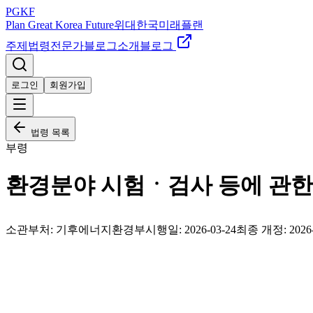
PGKF
Plan Great Korea Future
위대한국미래플랜
주제
법령
전문가
블로그
소개
블로그
로그인
회원가입
법령 목록
부령
환경분야 시험ㆍ검사 등에 관한
소관부처:
기후에너지환경부
시행일:
2026-03-24
최종 개정:
2026