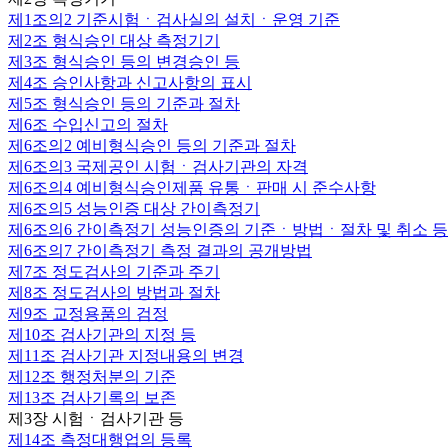
제1조의2
기준시험ㆍ검사실의 설치ㆍ운영 기준
제2조
형식승인 대상 측정기기
제3조
형식승인 등의 변경승인 등
제4조
승인사항과 신고사항의 표시
제5조
형식승인 등의 기준과 절차
제6조
수입신고의 절차
제6조의2
예비형식승인 등의 기준과 절차
제6조의3
국제공인 시험ㆍ검사기관의 자격
제6조의4
예비형식승인제품 유통ㆍ판매 시 준수사항
제6조의5
성능인증 대상 간이측정기
제6조의6
간이측정기 성능인증의 기준ㆍ방법ㆍ절차 및 취소 등
제6조의7
간이측정기 측정 결과의 공개방법
제7조
정도검사의 기준과 주기
제8조
정도검사의 방법과 절차
제9조
교정용품의 검정
제10조
검사기관의 지정 등
제11조
검사기관 지정내용의 변경
제12조
행정처분의 기준
제13조
검사기록의 보존
제3장 시험ㆍ검사기관 등
제14조
측정대행업의 등록