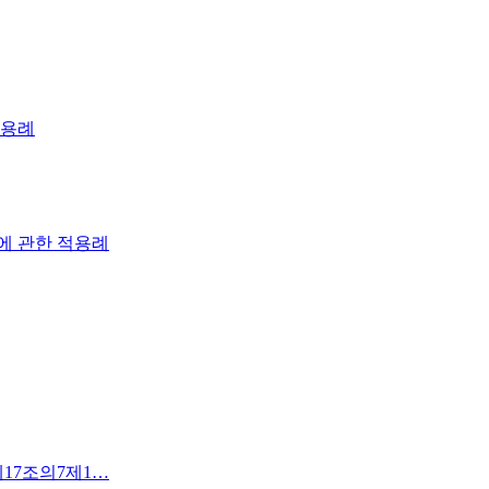
적용례
에 관한 적용례
 제17조의7제1…