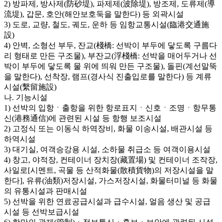
2) 방파제, 방사제(防砂堤), 파제제(波除堤), 방조제, 도류제(導
流堤), 갑문, 호안(해안보호둑을 말한다) 등 외곽시설
3) 도로, 교량, 철도, 궤도, 운하 등 임항교통시설(臨港交通施
設)
4) 안벽, 소형선 부두, 잔교(棧橋: 선박이 부두에 닿도록 구름다
리 형태로 만든 구조물), 부잔교(浮棧橋: 선박을 매어두거나 선
박이 부두에 닿도록 물 위에 띄워 만든 구조물), 돌핀(계선말뚝
을 말한다), 선착장, 램프(경사식 진출입로를 말한다) 등 계류
시설(繫留施設)
나. 기능시설
1) 선박의 입항ㆍ출항을 위한 항로표지ㆍ신호ㆍ조명ㆍ항무통
신(港務通信)에 관련된 시설 등 항행 보조시설
2) 고정식 또는 이동식 하역장비, 화물 이송시설, 배관시설 등
하역시설
3) 대기실, 여객승강용 시설, 소하물 취급소 등 여객이용시설
4) 창고, 야적장, 컨테이너 장치장(藏置場) 및 컨테이너 조작장,
사일로[시멘트, 곡물 등 산적화물(散積貨物)의 저장시설을 말
한다], 유류(油類)저장시설, 가스저장시설, 화물터미널 등 화물
의 유통시설과 판매시설
5) 선박을 위한 연료공급시설과 급수시설, 얼음 생산 및 공급
시설 등 선박보급시설