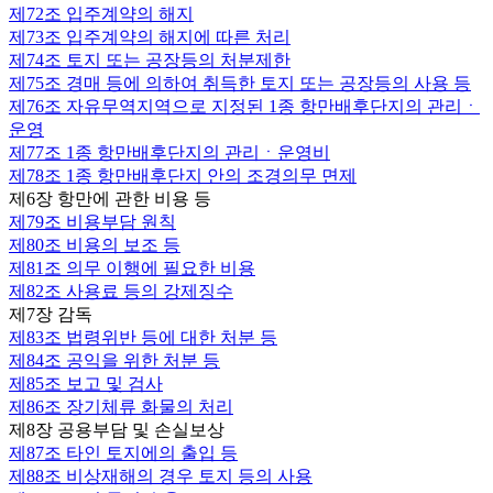
제72조
입주계약의 해지
제73조
입주계약의 해지에 따른 처리
제74조
토지 또는 공장등의 처분제한
제75조
경매 등에 의하여 취득한 토지 또는 공장등의 사용 등
제76조
자유무역지역으로 지정된 1종 항만배후단지의 관리ㆍ
운영
제77조
1종 항만배후단지의 관리ㆍ운영비
제78조
1종 항만배후단지 안의 조경의무 면제
제6장 항만에 관한 비용 등
제79조
비용부담 원칙
제80조
비용의 보조 등
제81조
의무 이행에 필요한 비용
제82조
사용료 등의 강제징수
제7장 감독
제83조
법령위반 등에 대한 처분 등
제84조
공익을 위한 처분 등
제85조
보고 및 검사
제86조
장기체류 화물의 처리
제8장 공용부담 및 손실보상
제87조
타인 토지에의 출입 등
제88조
비상재해의 경우 토지 등의 사용