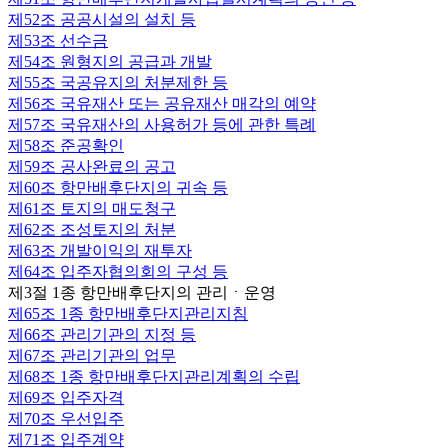
제52조
공공시설의 설치 등
제53조
선수금
제54조
원형지의 공급과 개발
제55조
국공유지의 처분제한 등
제56조
국유재산 또는 공유재산 매각의 예약
제57조
국유재산의 사용허가 등에 관한 특례
제58조
준공확인
제59조
공사완료의 공고
제60조
항만배후단지의 귀속 등
제61조
토지의 매도청구
제62조
조성토지의 처분
제63조
개발이익의 재투자
제64조
입주자협의회의 구성 등
제3절 1종 항만배후단지의 관리ㆍ운영
제65조
1종 항만배후단지관리지침
제66조
관리기관의 지정 등
제67조
관리기관의 업무
제68조
1종 항만배후단지관리계획의 수립
제69조
입주자격
제70조
우선입주
제71조
입주계약