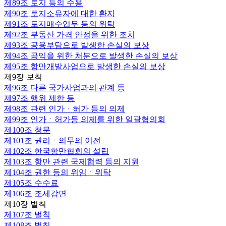
제89조
토지 등의 수용
제90조
토지소유자에 대한 환지
제91조
토지매수업무 등의 위탁
제92조
부동산 가격 안정을 위한 조치
제93조
공용부담으로 발생한 손실의 보상
제94조
공익을 위한 처분으로 발생한 손실의 보상
제95조
항만개발사업으로 발생한 손실의 보상
제9장 보칙
제96조
다른 국가사업과의 관계 등
제97조
행위 제한 등
제98조
관련 인가ㆍ허가 등의 의제
제99조
인가ㆍ허가등 의제를 위한 일괄협의회
제100조
청문
제101조
권리ㆍ의무의 이전
제102조
한국항만협회의 설립
제103조
항만 관련 국제협력 등의 지원
제104조
권한 등의 위임ㆍ위탁
제105조
수수료
제106조
조세감면
제10장 벌칙
제107조
벌칙
제108조
벌칙