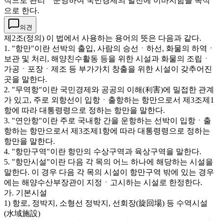
적으로 관리ㆍ운영하여 국민경제의 발전에 이바지함을 목적
으로 한다.
의견
제2조(정의) 이 법에서 사용하는 용어의 뜻은 다음과 같다.
1. "항만"이란 선박의 출입, 사람의 승선ㆍ하선, 화물의 하역ㆍ
보관 및 처리, 해양친수활동 등을 위한 시설과 화물의 조립ㆍ
가공ㆍ포장ㆍ제조 등 부가가치 창출을 위한 시설이 갖추어진
곳을 말한다.
2. "무역항"이란 국민경제와 공공의 이해(利害)에 밀접한 관계
가 있고, 주로 외항선이 입항ㆍ출항하는 항만으로서 제3조제1
항에 따라 대통령령으로 정하는 항만을 말한다.
3. "연안항"이란 주로 국내항 간을 운항하는 선박이 입항ㆍ출
항하는 항만으로서 제3조제1항에 따라 대통령령으로 정하는
항만을 말한다.
4. "항만구역"이란 항만의 수상구역과 육상구역을 말한다.
5. "항만시설"이란 다음 각 목의 어느 하나에 해당하는 시설을
말한다. 이 경우 다음 각 목의 시설이 항만구역 밖에 있는 경우
에는 해양수산부장관이 지정ㆍ고시하는 시설로 한정한다.
가. 기본시설
1) 항로, 정박지, 소형선 정박지, 선회장(旋回場) 등 수역시설
(水域施設)