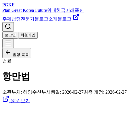
PGKF
Plan Great Korea Future
위대한국미래플랜
주제
법령
전문가
블로그
소개
블로그
로그인
회원가입
법령 목록
법률
항만법
소관부처:
해양수산부
시행일:
2026-02-27
최종 개정:
2026-02-27
원문 보기