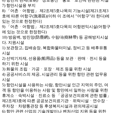
6) 항만의 관제(管制)ㆍ정보통신ㆍ홍보ㆍ보안에 관련된 시설
7) 항만시설용 부지
8) 「어촌ㆍ어항법」 제2조제5호나목의 기능시설[제21조제3
호에 따른 어항구(漁港區)(이하 이 조에서 "어항구"라 한다)에
있는 것으로 한정한다]
9) 「어촌ㆍ어항법」 제2조제5호다목의 어항편익시설(어항구
에 있는 것으로 한정한다)
10) 방음벽, 방진망(防塵網), 수림대(樹林帶) 등 공해방지시설
다. 지원시설
1) 보관창고, 집배송장, 복합화물터미널, 정비고 등 배후유통
시설
2) 선박기자재, 선용품(船用品) 등을 보관ㆍ판매ㆍ전시 등을
하기 위한 시설
3) 화물의 조립ㆍ가공ㆍ포장ㆍ제조 등을 위한 시설
4) 공공서비스의 제공, 시설관리 등을 위한 항만 관련 업무용
시설
5) 항만시설을 사용하는 사람, 항만시설 인근 지역의 주민, 여
객 등 항만을 이용하는 사람 및 항만에서 일하는 사람을 위한
휴게소ㆍ숙박시설ㆍ진료소 등 「공공보건의료에 관한 법률」
제2조제3호에 따른 공공보건의료기관ㆍ위락시설ㆍ연수장ㆍ
주차장ㆍ차량통관장 등 후생복지시설과 편의제공시설
6) 항만 관련 산업의 기술개발이나 벤처산업 지원 등을 위한