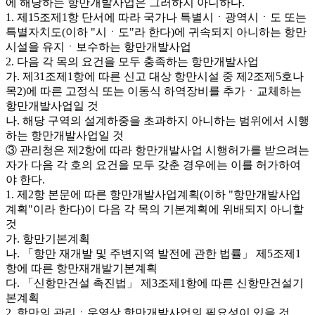
에 해당하는 항만개발사업은 그러하지 아니하다.
1. 제15조제1항 단서에 따라 국가나 특별시ㆍ광역시ㆍ도 또는
특별자치도(이하 "시ㆍ도"라 한다)에 귀속되지 아니하는 항만
시설을 유지ㆍ보수하는 항만개발사업
2. 다음 각 목의 요건을 모두 충족하는 항만개발사업
가. 제31조제1항에 따른 신고 대상 항만시설 중 제2조제5호나
목2)에 따른 고정식 또는 이동식 하역장비를 추가ㆍ교체하는
항만개발사업일 것
나. 해당 구역의 설계하중을 초과하지 아니하는 범위에서 시행
하는 항만개발사업일 것
③ 관리청은 제2항에 따라 항만개발사업 시행허가를 받으려는
자가 다음 각 호의 요건을 모두 갖춘 경우에는 이를 허가하여
야 한다.
1. 제2항 본문에 따른 항만개발사업계획(이하 "항만개발사업
계획"이라 한다)이 다음 각 목의 기본계획에 위배되지 아니할
것
가. 항만기본계획
나. 「항만 재개발 및 주변지역 발전에 관한 법률」 제5조제1
항에 따른 항만재개발기본계획
다. 「신항만건설 촉진법」 제3조제1항에 따른 신항만건설기
본계획
2. 항만의 관리ㆍ운영상 항만개발사업의 필요성이 있을 것