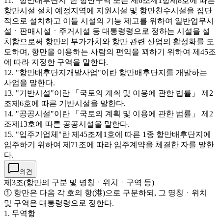
11. "항만배후단지"란 항만구역 또는 제6조제1항제8호에 따른
항만시설 설치 예정지역에 지원시설 및 항만친수시설을 집단
적으로 설치하고 이들 시설의 기능 제고를 위하여 일반업무시
설ㆍ판매시설ㆍ주거시설 등 대통령령으로 정하는 시설을 설
치함으로써 항만의 부가가치와 항만 관련 산업의 활성화를 도
모하며, 항만을 이용하는 사람의 편익을 꾀하기 위하여 제45조
에 따라 지정한 구역을 말한다.
12. "항만배후단지개발사업"이란 항만배후단지를 개발하는
사업을 말한다.
13. "기반시설"이란 「국토의 계획 및 이용에 관한 법률」 제2
조제6호에 따른 기반시설을 말한다.
14. "공공시설"이란 「국토의 계획 및 이용에 관한 법률」 제2
조제13호에 따른 공공시설을 말한다.
15. "입주기업체"란 제45조제1호에 따른 1종 항만배후단지에
입주하기 위하여 제71조에 따라 입주계약을 체결한 자를 말한
다.
의견
제3조(항만의 구분 및 명칭ㆍ위치ㆍ구역 등)
① 항만은 다음 각 호의 항(港)으로 구분하되, 그 명칭ㆍ위치
및 구역은 대통령령으로 정한다.
1. 무역항