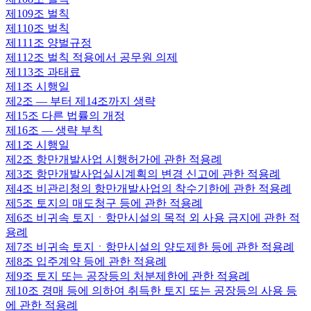
제109조
벌칙
제110조
벌칙
제111조
양벌규정
제112조
벌칙 적용에서 공무원 의제
제113조
과태료
제1조
시행일
제2조
— 부터 제14조까지 생략
제15조
다른 법률의 개정
제16조
— 생략 부칙
제1조
시행일
제2조
항만개발사업 시행허가에 관한 적용례
제3조
항만개발사업실시계획의 변경 신고에 관한 적용례
제4조
비관리청의 항만개발사업의 착수기한에 관한 적용례
제5조
토지의 매도청구 등에 관한 적용례
제6조
비귀속 토지ㆍ항만시설의 목적 외 사용 금지에 관한 적
용례
제7조
비귀속 토지ㆍ항만시설의 양도제한 등에 관한 적용례
제8조
입주계약 등에 관한 적용례
제9조
토지 또는 공장등의 처분제한에 관한 적용례
제10조
경매 등에 의하여 취득한 토지 또는 공장등의 사용 등
에 관한 적용례