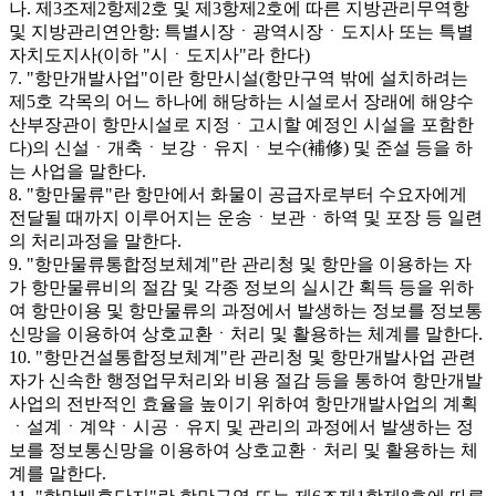
나. 제3조제2항제2호 및 제3항제2호에 따른 지방관리무역항
및 지방관리연안항: 특별시장ㆍ광역시장ㆍ도지사 또는 특별
자치도지사(이하 "시ㆍ도지사"라 한다)
7. "항만개발사업"이란 항만시설(항만구역 밖에 설치하려는
제5호 각목의 어느 하나에 해당하는 시설로서 장래에 해양수
산부장관이 항만시설로 지정ㆍ고시할 예정인 시설을 포함한
다)의 신설ㆍ개축ㆍ보강ㆍ유지ㆍ보수(補修) 및 준설 등을 하
는 사업을 말한다.
8. "항만물류"란 항만에서 화물이 공급자로부터 수요자에게
전달될 때까지 이루어지는 운송ㆍ보관ㆍ하역 및 포장 등 일련
의 처리과정을 말한다.
9. "항만물류통합정보체계"란 관리청 및 항만을 이용하는 자
가 항만물류비의 절감 및 각종 정보의 실시간 획득 등을 위하
여 항만이용 및 항만물류의 과정에서 발생하는 정보를 정보통
신망을 이용하여 상호교환ㆍ처리 및 활용하는 체계를 말한다.
10. "항만건설통합정보체계"란 관리청 및 항만개발사업 관련
자가 신속한 행정업무처리와 비용 절감 등을 통하여 항만개발
사업의 전반적인 효율을 높이기 위하여 항만개발사업의 계획
ㆍ설계ㆍ계약ㆍ시공ㆍ유지 및 관리의 과정에서 발생하는 정
보를 정보통신망을 이용하여 상호교환ㆍ처리 및 활용하는 체
계를 말한다.