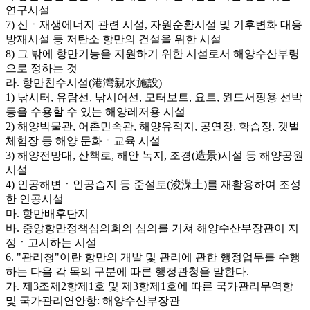
연구시설
7) 신ㆍ재생에너지 관련 시설, 자원순환시설 및 기후변화 대응
방재시설 등 저탄소 항만의 건설을 위한 시설
8) 그 밖에 항만기능을 지원하기 위한 시설로서 해양수산부령
으로 정하는 것
라. 항만친수시설(港灣親水施設)
1) 낚시터, 유람선, 낚시어선, 모터보트, 요트, 윈드서핑용 선박
등을 수용할 수 있는 해양레저용 시설
2) 해양박물관, 어촌민속관, 해양유적지, 공연장, 학습장, 갯벌
체험장 등 해양 문화ㆍ교육 시설
3) 해양전망대, 산책로, 해안 녹지, 조경(造景)시설 등 해양공원
시설
4) 인공해변ㆍ인공습지 등 준설토(浚渫土)를 재활용하여 조성
한 인공시설
마. 항만배후단지
바. 중앙항만정책심의회의 심의를 거쳐 해양수산부장관이 지
정ㆍ고시하는 시설
6. "관리청"이란 항만의 개발 및 관리에 관한 행정업무를 수행
하는 다음 각 목의 구분에 따른 행정관청을 말한다.
가. 제3조제2항제1호 및 제3항제1호에 따른 국가관리무역항
및 국가관리연안항: 해양수산부장관