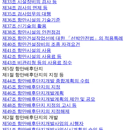
제33조
시설장비의 검사 등
제34조
검사의 면제 등
제35조
검사업무의 대행
제36조
항만시설의 기술기준
제37조
신기술의 활용
제38조
항만시설의 안전점검
제39조
항만건설작업선에 대한 「선박안전법」의 적용특례
제40조
항만건설장비의 조종 자격요건
제41조
항만시설의 사용
제42조
항만시설의 사용료 등
제43조
비관리청 등의 사용료 징수
제5장 항만배후단지
제1절 항만배후단지의 지정 등
제44조
항만배후단지개발 종합계획의 수립
제45조
항만배후단지의 지정
제46조
항만배후단지개발계획
제47조
항만배후단지개발계획의 제안 및 공모
제48조
항만배후단지 지정의 고시 등
제49조
항만배후단지의 지정해제
제2절 항만배후단지의 개발
제50조
항만배후단지개발사업의 시행자
제51조
항만배후단지개발사업실시계획의 승인 등