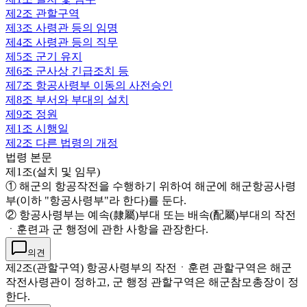
제2조
관할구역
제3조
사령관 등의 임명
제4조
사령관 등의 직무
제5조
군기 유지
제6조
군사상 긴급조치 등
제7조
항공사령부 이동의 사전승인
제8조
부서와 부대의 설치
제9조
정원
제1조
시행일
제2조
다른 법령의 개정
법령 본문
제1조(설치 및 임무)
① 해군의 항공작전을 수행하기 위하여 해군에 해군항공사령
부(이하 "항공사령부"라 한다)를 둔다.
② 항공사령부는 예속(隸屬)부대 또는 배속(配屬)부대의 작전
ㆍ훈련과 군 행정에 관한 사항을 관장한다.
의견
제2조(관할구역) 항공사령부의 작전ㆍ훈련 관할구역은 해군
작전사령관이 정하고, 군 행정 관할구역은 해군참모총장이 정
한다.