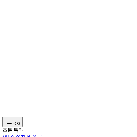
목차
조문 목차
제1조
설치 및 임무