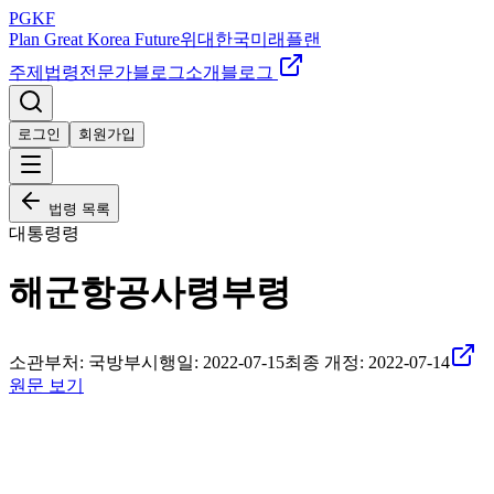
PGKF
Plan Great Korea Future
위대한국미래플랜
주제
법령
전문가
블로그
소개
블로그
로그인
회원가입
법령 목록
대통령령
해군항공사령부령
소관부처:
국방부
시행일:
2022-07-15
최종 개정:
2022-07-14
원문 보기