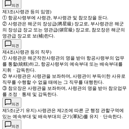
의견
제3조(사령관 등의 임명)
① 항공사령부에 사령관, 부사령관 및 참모장을 둔다.
② 사령관은 해군의 장성급(將星級) 장교로, 부사령관은 해군
의 장성급 장교 또는 영관급(領官級) 장교로, 참모장은 해군의
영관급 장교로 보(補)한다.
의견
제4조(사령관 등의 직무)
① 사령관은 해군작전사령관의 명을 받아 항공사령부의 업무
를 통할(統轄)하고, 항공사령부의 예속부대 또는 배속부대를
지휘ㆍ감독한다.
② 부사령관은 사령관을 보좌하며, 사령관이 부득이한 사유로
직무를 수행할 수 없을 때에는 그 직무를 대행한다.
③ 참모장은 사령관을 보좌하며, 사령관의 명을 받아 참모업무
를 조정ㆍ통제 및 감독한다.
의견
제5조(군기 유지) 사령관은 제2조에 따른 군 행정 관할구역에
있는 예속부대 및 배속부대의 군기(軍紀)를 유지ㆍ단속한다.
의견