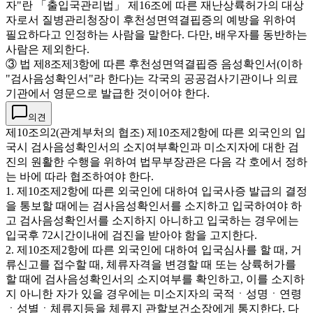
자"란 「출입국관리법」 제16조에 따른 재난상륙허가의 대상
자로서 질병관리청장이 후천성면역결핍증의 예방을 위하여
필요하다고 인정하는 사람을 말한다. 다만, 배우자를 동반하는
사람은 제외한다.
③ 법 제8조제3항에 따른 후천성면역결핍증 음성확인서(이하
"검사음성확인서"라 한다)는 각국의 공공검사기관이나 의료
기관에서 영문으로 발급한 것이어야 한다.
의견
제10조의2(관계부처의 협조) 제10조제2항에 따른 외국인의 입
국시 검사음성확인서의 소지여부확인과 미소지자에 대한 검
진의 원활한 수행을 위하여 법무부장관은 다음 각 호에서 정하
는 바에 따라 협조하여야 한다.
1. 제10조제2항에 따른 외국인에 대하여 입국사증 발급의 결정
을 통보할 때에는 검사음성확인서를 소지하고 입국하여야 하
고 검사음성확인서를 소지하지 아니하고 입국하는 경우에는
입국후 72시간이내에 검진을 받아야 함을 고지한다.
2. 제10조제2항에 따른 외국인에 대하여 입국심사를 할 때, 거
류신고를 접수할 때, 체류자격을 변경할 때 또는 상륙허가를
할 때에 검사음성확인서의 소지여부를 확인하고, 이를 소지하
지 아니한 자가 있을 경우에는 미소지자의 국적ㆍ성명ㆍ연령
ㆍ성별ㆍ체류지등을 체류지 관할보건소장에게 통지한다. 다