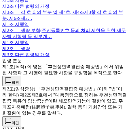
제1조
시행일
제2조
다른 법령의 개정
제3조
— 각 호 외의 부분 및 제4호, 제4조제3항 각 호 외의 부
분, 제6조제2…
제1조
시행일
제2조
— 생략 부칙(주민등록번호 등의 처리 제한을 위한 세무
사법 시행령 등 일부개…
제1조
시행일
제2조
— 생략
제3조
다른 법령의 개정
법령 본문
제1조(목적) 이 영은 「후천성면역결핍증 예방법」에서 위임
된 사항과 그 시행에 필요한 사항을 규정함을 목적으로 한다.
의견
제2조(임상증상) 「후천성면역결핍증 예방법」(이하 "법"이
라 한다) 제2조제2호에서 "대통령령으로 정하는 후천성면역결
핍증 특유의 임상증상"이란 세포면역기능에 결함이 있고, 주
폐포자충폐렴(住肺胞子蟲肺炎), 결핵 등의 기회감염 또는 기
회질환이 있는 경우를 말한다.
의견