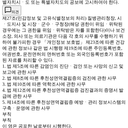
별자치시ㆍ도 또는 특별자치도의 공보에 고시하여야 한다.
의견
제27조(민감정보 및 고유식별정보의 처리) 질병관리청장, 시
ㆍ도지사 및 시장ㆍ군수ㆍ구청장(해당 권한이 위임ㆍ위탁된
경우에는 그 권한을 위임ㆍ위탁받은 자를 포함한다)이나 보건
소장, 의사 또는 의료기관은 다음 각 호의 사무를 수행하기 위
하여 불가피한 경우 「개인정보 보호법」 제23조에 따른 건강
에 관한 정보나 같은 법 시행령 제19조에 따른 주민등록번호,
여권번호, 운전면허의 면허번호 또는 외국인등록번호가 포함
된 자료를 처리할 수 있다.
1. 법 제5조에 따른 감염인의 진단ㆍ검안 또는 사망의 신고 및
보고에 관한 사무
2. 법 제8조에 따른 후천성면역결핍증의 검진에 관한 사무
3. 법 제10조에 따른 역학조사에 관한 사무
4. 법 제12조에 따른 후천성면역결핍증 검진결과의 증명서 발
급에 관한 사무
5. 제14조에 따른 후천성면역결핍증 예방ㆍ관리 정보시스템의
구축ㆍ운영에 관한 사무
부칙
부칙
이 영은 공포한 날로부터 시행한다.