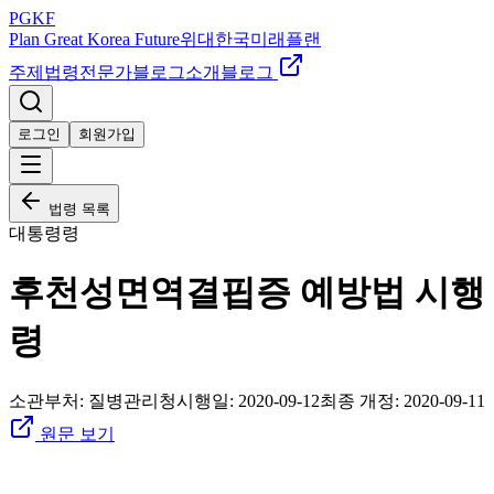
PGKF
Plan Great Korea Future
위대한국미래플랜
주제
법령
전문가
블로그
소개
블로그
로그인
회원가입
법령 목록
대통령령
후천성면역결핍증 예방법 시행
령
소관부처:
질병관리청
시행일:
2020-09-12
최종 개정:
2020-09-11
원문 보기