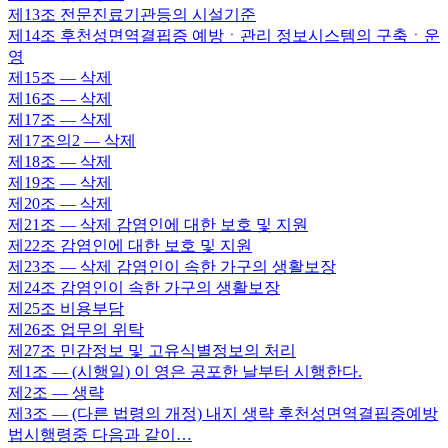
제13조
전문진료기관등의 시설기준
제14조
후천성면역결핍증 예방ㆍ관리 정보시스템의 구축ㆍ운
영
제15조
— 삭제
제16조
— 삭제
제17조
— 삭제
제17조의2
— 삭제
제18조
— 삭제
제19조
— 삭제
제20조
— 삭제
제21조
— 삭제 감염인에 대한 보호 및 지원
제22조
감염인에 대한 보호 및 지원
제23조
— 삭제 감염인이 속한 가구의 생활보장
제24조
감염인이 속한 가구의 생활보장
제25조
비용부담
제26조
업무의 위탁
제27조
민감정보 및 고유식별정보의 처리
제1조
— (시행일) 이 영은 공포한 날부터 시행한다.
제2조
— 생략
제3조
— (다른 법령의 개정) 내지 생략 후천성면역결핍증예방
법시행령중 다음과 같이…