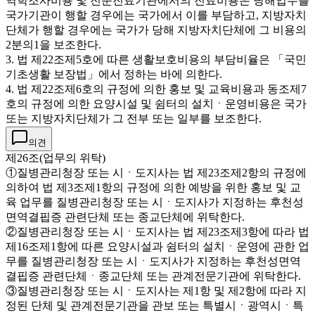
역학조사비용 및 전문진료기관에서의 진료비용은 당해업무를
국가기관이 행할 경우에는 국가에서 이를 부담하고, 지방자치
단체가 행할 경우에는 국가가 당해 지방자치단체에 그 비용의
2분의1을 보조한다.
3. 법 제22조제5호에 따른 생활보호비용의 부담비율은 「국민
기초생활 보장법」에서 정하는 바에 의한다.
4. 법 제22조제6호의 규정에 의한 홍보 및 교육비용과 동조제7
호의 규정에 의한 요양시설 및 쉼터의 설치ㆍ운영비용은 국가
또는 지방자치단체가 그 전부 또는 일부를 보조한다.
의견
제26조(업무의 위탁)
①질병관리청장 또는 시ㆍ도지사는 법 제23조제2항의 규정에
의하여 법 제3조제1항의 규정에 의한 예방을 위한 홍보 및 교
육 업무를 질병관리청장 또는 시ㆍ도지사가 지정하는 후천성
면역결핍증 관련단체 또는 종교단체에 위탁한다.
②질병관리청장 또는 시ㆍ도지사는 법 제23조제3항에 따라 법
제16조제1항에 따른 요양시설과 쉼터의 설치ㆍ운영에 관한 업
무를 질병관리청장 또는 시ㆍ도지사가 지정하는 후천성면역
결핍증 관련단체ㆍ종교단체 또는 관계전문기관에 위탁한다.
③질병관리청장 또는 시ㆍ도지사는 제1항 및 제2항에 따라 지
정된 단체 및 관계전문기관을 관보 또는 특별시ㆍ광역시ㆍ특