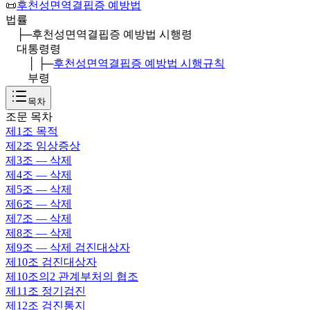
📜
후천성면역결핍증 예방법
법률
├─
후천성면역결핍증 예방법 시행령
대통령령
│ ├─
후천성면역결핍증 예방법 시행규칙
부령
목차
조문 목차
제1조
목적
제2조
임상증상
제3조
— 삭제
제4조
— 삭제
제5조
— 삭제
제6조
— 삭제
제7조
— 삭제
제8조
— 삭제
제9조
— 삭제 검진대상자
제10조
검진대상자
제10조의2
관계부처의 협조
제11조
정기검진
제12조
검진통지